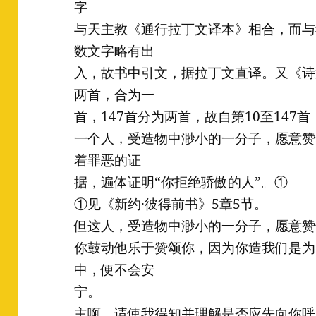
字
与天主教《通行拉丁文译本》相合，而与
数文字略有出
入，故书中引文，据拉丁文直译。又《诗
两首，合为一
首，147首分为两首，故自第10至147
一个人，受造物中渺小的一分子，愿意赞
着罪恶的证
据，遍体证明“你拒绝骄傲的人”。①
①见《新约·彼得前书》5章5节。
但这人，受造物中渺小的一分子，愿意赞
你鼓动他乐于赞颂你，因为你造我们是为
中，便不会安
宁。
主啊，请使我得知并理解是否应先向你呼