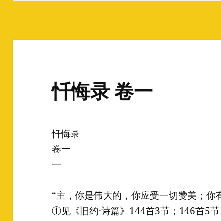
忏悔录 卷一
忏悔录
卷一
一
“主，你是伟大的，你应受一切赞美；你
①见《旧约·诗篇》144首3节；146首