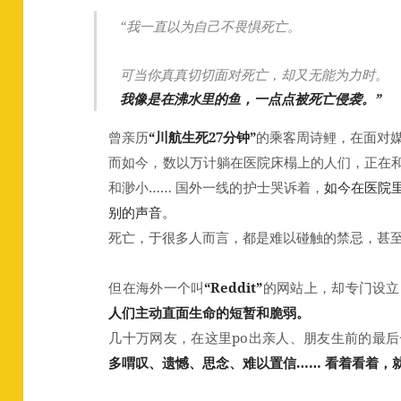
“我一直以为自己不畏惧死亡。
可当你真真切切面对死亡，却又无能为力时。
我像是在沸水里的鱼，一点点被死亡侵袭。”
曾亲历
“川航生死27分钟”
的乘客周诗鲤，在面对
而如今，数以万计躺在医院床榻上的人们，正在
和渺小……
国外一线的护士哭诉着，
如今在医院
别的声音。
死亡，于很多人而言，都是难以碰触的禁忌，甚
但在海外一个叫
“Reddit”
的网站上，却专门设立
人们主动直面生命的短暂和脆弱。
几十万网友，在这里po出亲人、朋友生前的最
多喟叹、遗憾、思念、难以置信…… 看着看着，