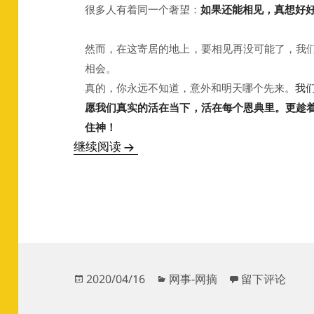
很多人有着同一个奢望：
如果还能相见，真想好
然而，在这寄居的地上，要相见再没可能了，我
相会。
真的，你永远不知道，意外和明天哪个先来。
我
愿我们真实的活在当下，活在每个恩典里。更趁
住神！
泪目！27个人的生前最后一张照片
继续阅读
发
分
于泪目！27
2020/04/16
网事-网摘
留下评论
布
类
于