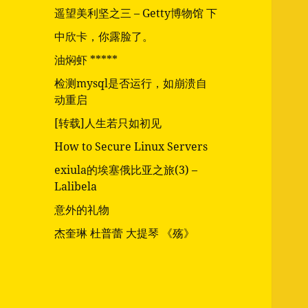
遥望美利坚之三 – Getty博物馆 下
中欣卡，你露脸了。
油焖虾 *****
检测mysql是否运行，如崩溃自
动重启
[转载]人生若只如初见
How to Secure Linux Servers
exiula的埃塞俄比亚之旅(3) –
Lalibela
意外的礼物
杰奎琳 杜普蕾 大提琴 《殇》