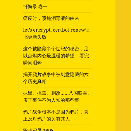
忏悔录 卷一
瘟疫时，喷施消毒液的由来
let’s encrypt, certbot renew证
书更新失败
这个被隐藏半个世纪的秘密，足
以点燃内心最温暖的希望 | 看完
瞬间泪奔
揭开鸦片战争中被刻意隐藏的六
个历史真相
抹黑、掩盖、删改……八国联军、
庚子事件不为人知的那些事
鸦片战争根本不是因为鸦片，真
正反对鸦片的另有其人
跑步记录 1908