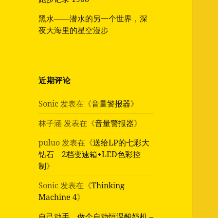
黑水——潜水的另一个世界，深
夜大海里的星空漫步
近期评论
Sonic
发表在《
音量警报器
》
林子涵
发表在《
音量警报器
》
puluo
发表在《
送给LP的七彩大
钻石 – 2档变速箱+LED色彩控
制
》
Sonic
发表在《
Thinking
Machine 4
》
自己动手，做个自动恒温酸奶机 –