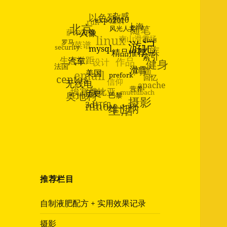
以色列
run
杂感
建筑
北京
expo2010
萨尔茨堡
linux
随笔
上海
菜谱
人像
南山滑雪场
风光人文
security
罗马
dive
生态微距
水族
设计
游记
mysql
作品
法国
汽车
email
精品推荐
索引
健身
centos
网摘
信仰
美国
滑雪
埃塞俄比亚
无线电
prefork
济南
回忆
apache
奥地利
muehlbach
历史
营养
nino
巴黎
摄影
3d打印
生活
维也纳
推荐栏目
自制液肥配方 + 实用效果记录
摄影