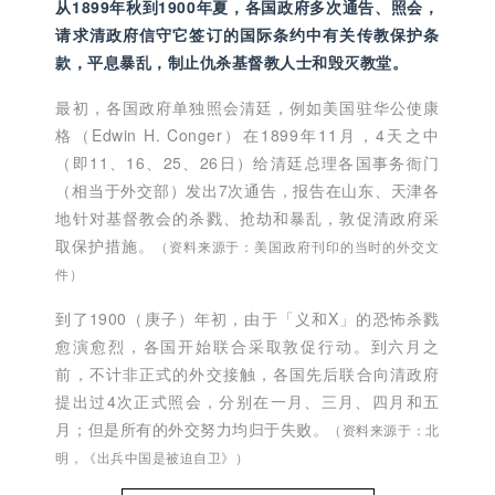
从1899年秋到1900年夏，各国政府多次通告、照会，
请求清政府信守它签订的国际条约中有关传教保护条
款，平息暴乱，制止仇杀基督教人士和毁灭教堂。
最初，各国政府单独照会清廷，例如美国驻华公使康
格（Edwin H. Conger）在1899年11月，4天之中
（即11、16、25、26日）给清廷总理各国事务衙门
（相当于外交部）发出7次通告，报告在山东、天津各
地针对基督教会的杀戮、抢劫和暴乱，敦促清政府采
取保护措施。
（资料来源于：美国政府刊印的当时的外交文
件）
到了1900（庚子）年初，由于「义和X」的恐怖杀戮
愈演愈烈，各国开始联合采取敦促行动。到六月之
前，不计非正式的外交接触，各国先后联合向清政府
提出过4次正式照会，分别在一月、三月、四月和五
月；但是所有的外交努力均归于失败。
（资料来源于：北
明，《出兵中国是被迫自卫》）