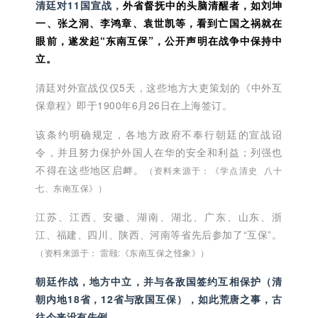
清廷对11国宣战，
外省督抚中的头脑清醒者，如刘坤
一、张之洞、李鸿章、袁世凯等，看到亡国之祸就在
眼前，遂发起“东南互保”，公开声明在战争中保持中
立。
清廷对外宣战仅仅5天，这些地方大吏策划的《中外互
保章程》即于1900年6月26日在上海签订。
该条约明确规定，各地方政府不奉行朝廷的宣战诏
令，并且努力保护外国人在华的安全和利益；列强也
不得在这些地区启衅。
（资料来源于：《学点清史 八十
七、东南互保》）
江苏、江西、安徽、湖南、湖北、广东、山东、浙
江、福建、四川、陕西、河南等省先后参加了“互保”。
（资料来源于： 雷颐:《东南互保之怪象》）
朝廷作战，地方中立，并与各敌国签约互相保护（清
朝内地18省，12省与敌国互保），如此荒唐之事，古
往今来没有先例。