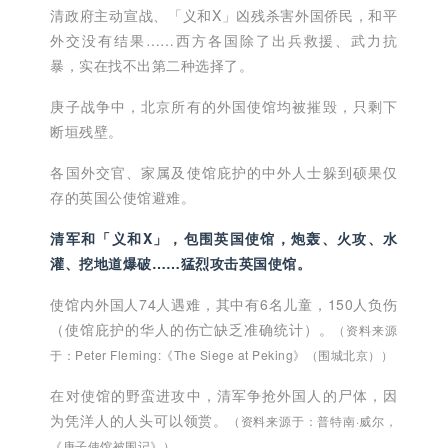
清政府主动宣战、「义和X」凶残杀害外国侨民，和平
外交没有结果……西方各国除了出兵救援、武力抗
暴，实在找不出第二种选择了。
庚子战争中，北京所有的外国使馆均被摧毁，只剩下
断垣残壁。
各国外交官、家属及使馆庇护的中外人士躲到硕果仅
存的英国公使馆避难。
清军和「义和X」，包围英国使馆，炮轰、火攻、水
灌、挖地道爆破……猛烈攻击英国使馆。
使馆内外国人74人遇难，其中有6名儿童，150人负伤
（使馆庇护的华人的伤亡缺乏准确统计）。
（资料来源
于：Peter Fleming:《The Siege at Peking》（围城北京））
在对使馆的野蛮进攻中，清军争抢外国人的尸体，因
为凭洋人的人头可以领赏。
（资料来源于：普特南·威尔，
《庚子使馆被围记》）