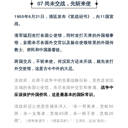
07 尚未交战，先斩来使
1900年6月21日，清廷发布《宣战诏书》，向11国宣
战。
清军猛烈攻打各国公使馆，同时攻打天津的外国领事
馆，妄图杀尽各国外交官以及躲在使领馆里的外国传
教士、侨民和中国基督徒。
两国交兵，不斩来使。何况双方还未开战，就先攻打
外交使馆，这是古今中外的大忌。
清政府，在庚子战争中的首要战略目标，竟然是攻陷
京城的各国公使馆，杀尽各国外交官和眷属。
战争中
应该保护外国侨民，这是最基本的国际常识。
清政府还公然悬赏捕杀洋人：“杀一男夷者，赏银50
两，杀一女夷者，赏银40两，杀一稚子者，赏银20
两”。
（资料来源于：《维基百科》“「义和X」运动”条目）