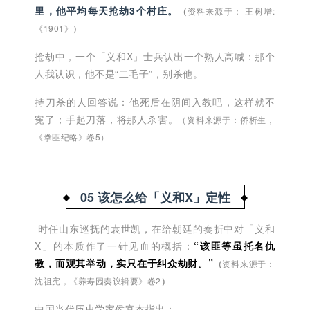
里，他平均每天抢劫3个村庄。
（
资料来源于： 王树增:
《1901》
）
抢劫中，一个「义和X」士兵认出一个熟人高喊：那个
人我认识，他不是“二毛子”，别杀他。
持刀杀的人回答说：他死后在阴间入教吧，这样就不
寃了；手起刀落，将那人杀害。
（资料来源于：侨析生，
《拳匪纪略》卷5）
05 该怎么给「义和X」定性
时任山东巡抚的袁世凯，在给朝廷的奏折中对「义和
X」的本质作了一针见血的概括：
“该匪等虽托名仇
教，而观其举动，实只在于纠众劫财。”
（
资料来源于：
沈祖宪，《养寿园奏议辑要》卷2
）
中国当代历史学家侯宜杰指出：