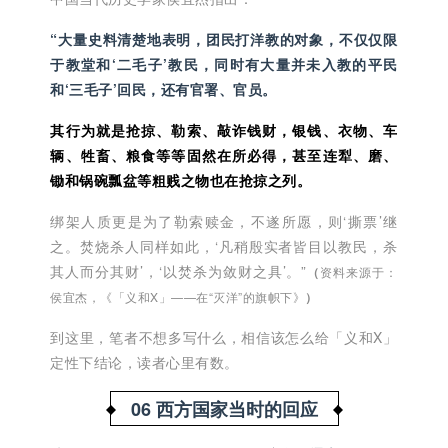
“大量史料清楚地表明，团民打洋教的对象，不仅仅限
于教堂和‘二毛子’教民，同时有大量并未入教的平民
和‘三毛子’回民，还有官署、官员。
其行为就是抢掠、勒索、敲诈钱财，银钱、衣物、车
辆、牲畜、粮食等等固然在所必得，甚至连犁、磨、
锄和锅碗瓢盆等粗贱之物也在抢掠之列。
绑架人质更是为了勒索赎金，不遂所愿，则‘撕票’继
之。焚烧杀人同样如此，‘凡稍殷实者皆目以教民，杀
其人而分其财’，‘以焚杀为敛财之具’。”
（
资料来源于：
侯宜杰，《「义和X」——在“灭洋”的旗帜下》
）
到这里，笔者不想多写什么，相信该怎么给「义和X」
定性下结论，读者心里有数。
06 西方国家当时的回应