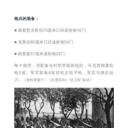
炮兵的装备：
■
最新型克鲁伯75毫米口径速射炮16门
■
克鲁伯60毫米口径速射炮32门
■
格鲁森57毫米速射炮32门
每个炮营，另配备当时世界最新锐的，马克西姆重机
枪2挺。军官装备6发转轮左轮手枪，军官与骑兵挂
刀。
（资料来源于：《百度百科》“武卫军”条目）