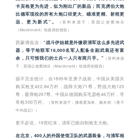
卡宾枪更为先进，似为刚出厂的新品；而克虏伯大炮
■ 42门诺尔登费尔德式机关炮，口径47毫米
比德军现役的所有大炮口径更大、瞄准更精、射程更
远、更为新式”。
（资料来源于：英国公使窦纳乐
（Macdonald）给政府的报告）
■ 42门大炮，其中一部分为诺尔登费尔德式，一部分
西蒙调侃说：
“战斗伊始就意外缴获清军这么多先进武
为上海机器局制造，口径37毫米
器，等于给联军16,000名军人配备全副武装还有富
余，只可惜我们的士兵一人只有两只手。”
（资料来源
于：英国公使窦纳乐（Macdonald）给政府的报告）
■ 10门速射机关炮，口径37毫米
据不完全统计，自1895年至庚子战前，中国从美国共
购买枪支422.84万杆，战阵大炮71尊，野战大炮123
■ 20门小口径的速射机关炮
尊，霰弹炮297尊。中国从德国购买毛瑟枪46万杆，寻
常枪300万杆。
（资料来源于：佛甫爱加来、施米侬:《庚子
中外战记》）
■ 3万支贴有最新出厂标记的曼里彻式毛瑟枪和来复枪
更不必说，19世纪末，清军已能自制枪支大炮。
在北京，400人的外国使馆卫队的武器装备，与清军相