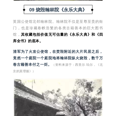
09 烧毁翰林院《永乐大典》
英国公使馆北邻翰林院。翰林院不仅是至尊至贵的衙
门，也是珍藏卷帙浩繁的各类古籍善本的巨大图书
馆，
其收藏包括价值无可估量的《永乐大典》和《四
库全书》的底本。
清军为了火攻公使馆，在焚毁附近的大片民居之后，
竟然一个庭院一个庭院地将翰林院纵火烧毁，数千万
卷古籍善本付之一炬。
（资料来源于：西里尔·珀尔，《北
京的莫理循》）