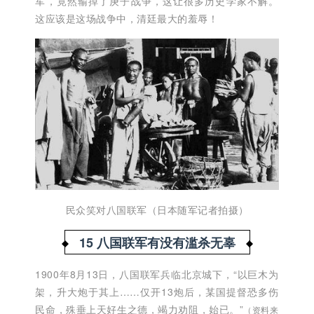
军，竟然输掉了庚子战争，这让很多历史学家不解。
这应该是这场战争中，清廷最大的羞辱！
民众笑对八国联军（日本随军记者拍摄）
15 八国联军有没有滥杀无辜
1900年8月13日，八国联军兵临北京城下，“以巨木为
架，升大炮于其上……仅开13炮后，某国提督恐多伤
民命，殊垂上天好生之德，竭力劝阻，始已。”
（资料来