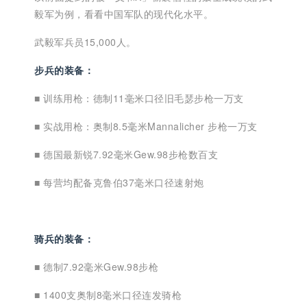
毅军为例，看看中国军队的现代化水平。
武毅军兵员15,000人。
步兵的装备：
■
训练用枪：德制11毫米口径旧毛瑟步枪一万支
■
实战用枪：奥制8.5毫米Mannalicher 步枪一万支
■
德国最新锐7.92毫米Gew.98步枪数百支
■
每营均配备克鲁伯37毫米口径速射炮
骑兵的装备：
■
德制7.92毫米Gew.98步枪
■
1400支奥制8毫米口径连发骑枪