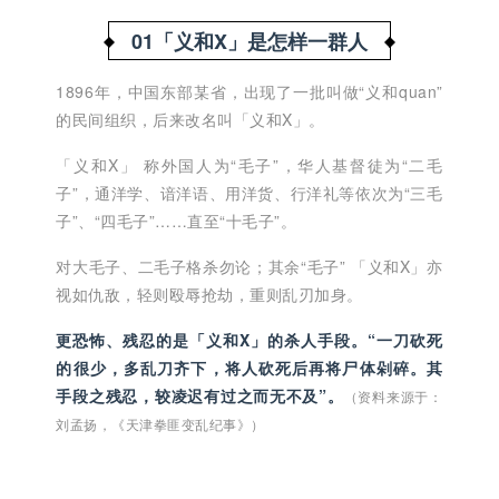
01「义和X」是怎样一群人
1896年，中国东部某省，出现了一批叫做“义和quan”
的民间组织，后来改名叫「义和X」。
「义和X」 称外国人为“毛子”，华人基督徒为“二毛
子”，通洋学、谙洋语、用洋货、行洋礼等依次为“三毛
子”、“四毛子”……直至“十毛子”。
对大毛子、二毛子格杀勿论；其余“毛子” 「义和X」亦
视如仇敌，轻则殴辱抢劫，重则乱刃加身。
更恐怖、残忍的是「义和X」的杀人手段。“一刀砍死
的很少，多乱刀齐下，将人砍死后再将尸体剁碎。其
手段之残忍，较凌迟有过之而无不及”。
（资料来源于：
刘孟扬，《天津拳匪变乱纪事》）