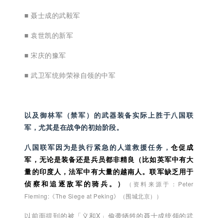
■ 聂士成的武毅军
■ 袁世凯的新军
■ 宋庆的豫军
■ 武卫军统帅荣禄自领的中军
以及御林军（禁军）的武器装备实际上胜于八国联
军，尤其是在战争的初始阶段。
八国联军因为是执行紧急的人道救援任务，
仓促成
军，无论是装备还是兵员都非精良（比如英军中有大
量的印度人，法军中有大量的越南人。联军缺乏用于
侦察和追逐敌军的骑兵。）
（资料来源于：Peter
Fleming:《The Siege at Peking》（围城北京））
以前面提到的被「义和X」偷袭牺牲的聂士成统领的武