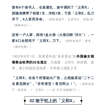
曾有6个读书人，仓皇避乱，途中遇到了
「义和X」，
因随身携带了铅笔1支，洋纸1张
，于是
「义和X」
乱刀
并下，6人皆死非命。
（资料来源于：左原笃介、沤隐 辑:
《拳事杂记》）
还有一户人家，因有1盒火柴（火柴旧称“洋火”），一
家8口全部死于「义和X」刀下。
（资料来源于：柴萼，
《庚辛纪事》）
1900年6月1日，直隶霸州县“圣若瑟会”的
外国修女领
着教会收养的22名孤女
，为逃避「义和X」的杀戮、凌
辱，逃亡到固安县地界，不幸落入团匪之手。
「义和X」在各个村落贴出广告，公然贩卖这“二十二
名黄花闺女”，“非常便宜！售完即止！”。
（资料来源
于：侯宜杰，《「义和X」——在“灭洋”的旗帜下》）
02 敢于犯上的「义和X」