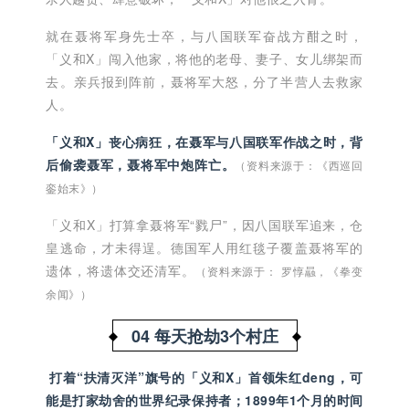
就在聂将军身先士卒，与八国联军奋战方酣之时，
「义和X」闯入他家，将他的老母、妻子、女儿绑架而
去。亲兵报到阵前，聂将军大怒，分了半营人去救家
人。
「义和X」丧心病狂，在聂军与八国联军作战之时，背
后偷袭聂军，聂将军中炮阵亡。
（资料来源于：《西巡回
銮始末》）
「义和X」打算拿聂将军“戮尸”，因八国联军追来，仓
皇逃命，才未得逞。德国军人用红毯子覆盖聂将军的
遗体，将遗体交还清军。
（资料来源于： 罗惇曧，《拳变
余闻》）
04 每天抢劫3个村庄
打着“扶清灭洋”旗号的
「义和X」
首领朱红deng，可
能是打家劫舍的世界纪录保持者；1899年1个月的时间