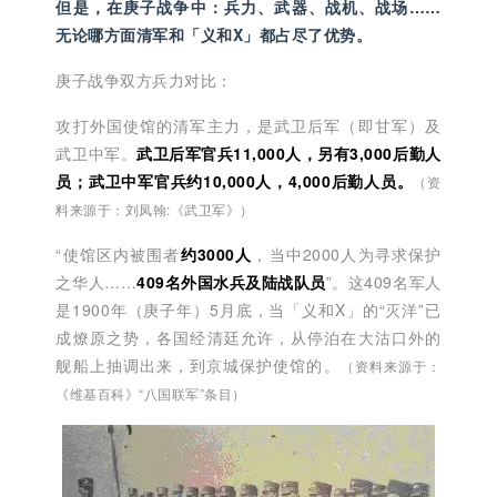
但是，在庚子战争中：兵力、武器、战机、战场……
无论哪方面
清军和「义和X」都占尽了优势。
庚子战争双方兵力对比：
攻打外国使馆的清军主力，是武卫后军（即甘军）及
武卫中军。
武卫后军官兵11,000人
，另有3,000后勤人
员；武卫中军官兵约10,000人，4,000后勤人员。
（资
料来源于：刘凤翰:《武卫军》）
“使馆区内被围者
约3000人
，当中2000人为寻求保护
之华人……
409名外国水兵及陆战队员
”。这409名军人
是1900年（庚子年）5月底，当「义和X」的“灭洋”已
成燎原之势，各国经清廷允许，从停泊在大沽口外的
舰船上抽调出来，到京城保护使馆的。
（资料来源于：
《维基百科》“八国联军”条目）