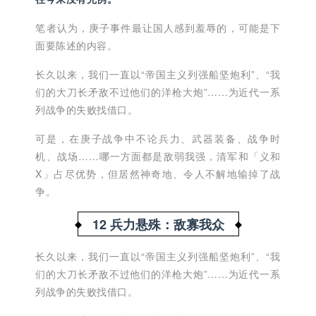
笔者认为，庚子事件最让国人感到羞辱的，可能是下
面要陈述的内容。
长久以来，我们一直以“帝国主义列强船坚炮利”、“我
们的大刀长矛敌不过他们的洋枪大炮”……为近代一系
列
战争
的失败找借口。
可是，在庚子战争中不论兵力、武器装备、战争时
机、战场……哪一方面都是
敌弱我强，清军和「义和
X」
占尽优势，但居然神奇地、令人不解地输掉了战
争。
12 兵力悬殊：
敌寡我众
长久以来，我们一直以“帝国主义列强船坚炮利”、“我
们的大刀长矛敌不过他们的洋枪大炮”……为近代一系
列
战争
的失败找借口。