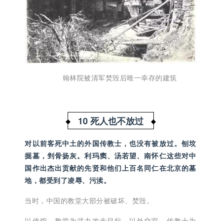
翰林院被清军焚毁后唯一幸存的建筑
10 死人也不放过
对以前客死中土的外国传教士，也没有被放过。刨坟
掘墓，剉骨扬灰。利玛窦、汤若望、南怀仁这些对中
国作出杰出贡献的先贤和他们上百名同仁在北京的墓
地，都受到了凌辱、污渎。
当时，中国的教堂大部分被破坏、焚毁。
以使馆、教堂为武力攻击目标，以外交官、传教士为