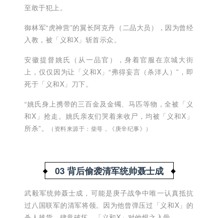
至敢于犯上。
御林军“虎神营”的翼长阿克丹（二品大员），因为曾经
入教，被「义和X」斩首示众。
安徽提督姚氏（从一品官），身着官服在京城大街
上，仅仅因为让「义和X」“弗得妄言（杀洋人）”，即
死于「义和X」刀下。
“姚氏身上携带的三百金及金镯、马匹等物，全被「义
和X」抢走。姚氏亲友们哭着来收尸，均被「义和X」
所杀”。
（资料来源于：柴萼，《庚辛纪事》）
03 背后偷袭清军统帅聂士成
武毅军统帅聂士成，可能是庚子战争中唯一认真抵抗
过八国联军的清军将领。因为他曾弹压过「义和X」的
杀人越货、肆意破坏，「义和X」对他恨之入骨。