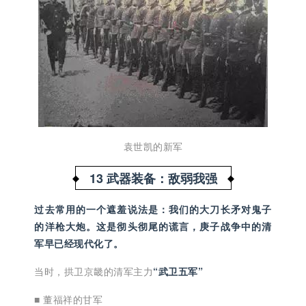
袁世凯的新军
13 武器装备：
敌弱我强
过去常用的一个遮羞说法是：我们的大刀长矛对鬼子
的洋枪大炮。这是彻头彻尾的谎言，庚子战争中的清
军早已经现代化了。
当时，拱卫京畿的清军主力
“武卫五军”
■ 董福祥的甘军