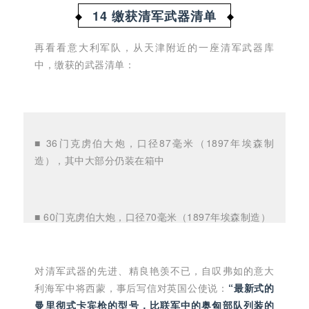
14 缴获清军武器清单
再看看意大利军队，从天津附近的一座清军武器库
中，缴获的武器清单：
■ 36门克虏伯大炮，口径87毫米（1897年埃森制
造），其中大部分仍装在箱中
■ 60门克虏伯大炮，口径70毫米（1897年埃森制造）
对清军武器的先进、精良艳羡不已，自叹弗如的意大
■ 42门诺尔登费尔德式速射机关炮，口径57毫米
利海军中将西蒙，事后写信对英国公使说：
“最新式的
曼里彻式卡宾枪的型号，比联军中的奥匈部队列装的