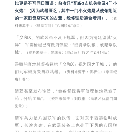
比更是不可同日而语；前者只“配备3支机关枪及4门小
■ 3万把刺刀、军用品及其他
火炮” （因为武器匮乏，其中一门小火炮是从使馆附近
的一家旧货店买来的古董，经修理后凑合着用）。
（资
料来源于：《维基百科》“八国联军”条目）
（时值250万英镑）
（资料来源于：英国公使窦纳乐
（Macdonald）给政府的报告）
「义和X」的武装虽不及正规军，但因为清廷望其“灭
洋”，军需枪械已有政府供应：“或资拳以粮，或赠拳以
械”。
（资料来源于：光绪帝:《罪己诏》1901年2月14日）
昏聩的直隶总督裕禄把「义和X」视为国之干城，让他
们到军械所去自取武器。
（资料来源于：侨析生:《拳匪纪
略》卷1）
清廷甚至发布谕旨，“命各督抚将军修理枪炮添造子
药，分给团民”。
（资料来源于：刘以桐:《民教相仇都门闻
见录》）
清军兵力是八国联军的数倍，面对东平西凑
临时成
军，长途奔袭，在武器装备上也处于下风的八国联