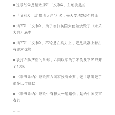
■ 这场战争是
清政府和「义和X」主动挑起的
■ 「义和X」以“扶清灭洋”为名，每天要洗劫3个村庄
■ 清军和「义和X」为了攻打英国大使馆烧毁了《永乐
大典》底本
■ 清军和「义和X」不论是在兵力上，还是武器上都占
有绝对优势
■ 攻打布防严密的首都，八国联军为了不伤及平民只开
了13炮
■ 《辛丑条约》
赔款
西方国家没有全要，还主动退还了
很多已付赔款
■ 《辛丑条约》赔款中有很大一笔赔偿，是给中国受害
者的
……