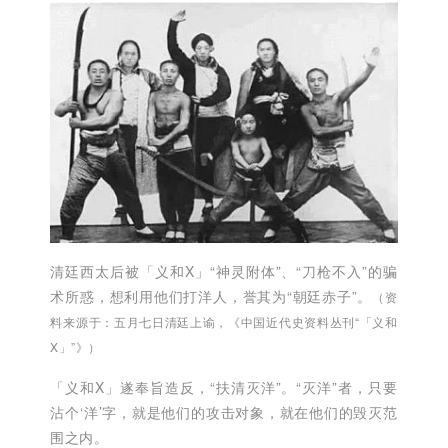
清廷西太后被「义和X」“神灵附体”、“刀枪不入”的骗
术所惑，想利用他们打洋人，誉其为“朝廷赤子”。
（资
料来源于：五月七日清廷上谕，《中国近代史资料丛刊“「义和
X」”》）
「义和X」遂奉旨造反，“扶清灭洋”。“灭洋”者，只要
沾个‘洋’字，就是他们的攻击对象，就在他们的毁灭范
围之内。