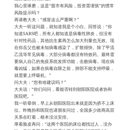
我心里琢磨，这是“股市有风险，投资需谨慎”的惯常
风险提示吗？
再请教大夫：“感冒这么严重啊？”
大夫一听这问题，就知道我是个小白。回答说：“你
知道SARS吧，所有人都知道是病毒性肺炎，但没有
针对性药品，其他抗生素再怎么加大剂量也无效。现
在你岳父也被未知病毒感染了，扩散很快。除了甲流
乙流等常见病毒，大部分病毒都没有特效药。最终需
要病人自己的免疫系统发挥功能，击败病毒。现在病
毒凶猛，如果在病毒自限之前，肺部不能支持呼吸，
就需要上呼吸机。”
问大夫：“您有啥建议吗？”
大夫说：“你们问问，看能否转到朝阳医院或者协和
医院吧。”
我一听晕倒，早上从朝阳医院出来就是因为挤不上床
位。昨晚协和医院也请朋友问过，全国多少政商高层
关系在盯着，根本没法安排。
厚着脸皮再问：“这两个医院的床位都找过人，没办