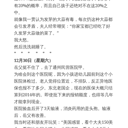
有20%的概率，而且自己孩子还绝对不在这20%之
中。
就像我一贯认为发芽的大蒜有毒，每次扔这种大蒜都
会引发矛盾，夫人经常嘲笑：“你家宝都已经吃了好
久发芽大蒜做的菜了。”
我大怒。
然后洗洗就睡了。
* * * * * *
12月30日（星期六）
岳父挺不住了，去了通州民营医院甲。
为啥会到这个医院呢，因为小孩进幼儿园前到这个小
医院体检过。老人觉得位置近，不排队，反正异地医
保也报不了多少。东北老国企，现在的医保大概只结
算到2014年的。即使批下来的报销额度，也得等几年
才能拿到现金。
医院验血后开了3天输液，消炎药用的是头孢。输液
后，岳父有改善。
我当时还和朋友开玩笑：“美国感冒，看个大夫150美