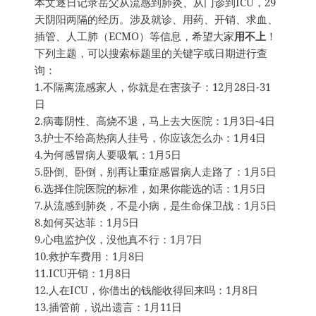
本文逐日记录岳父从流感到肺炎、从门诊到ICU，29
天阴阳两隔的经历。涉及就诊、用药、开销、求血、
插管、人工肺（ECMO）等信息，希望大家
用不上
！
下列主题，可以搜索标题里的关键字或日期进行查
询：
1.不隔离流感家人，你就是在害孩子：12月28日-31
日
2.病毒阴性、高烧不退，马上去大医院：1月3日-4日
3.护士不给高热病人挂号，你应该怎么办：1月4日
4.为何感冒病人要吸氧：1月5日
5.卧倒、卧倒，别再让重症感冒病人走路了：1月5日
6.选择住院医院的标准，如果你能选的话：1月5日
7.从流感到肺炎，不是小病，是生命保卫战：1月5日
8.如何买达菲：1月5日
9.心电监护仪，没他真不行：1月7日
10.救护车费用：1月8日
11.ICU开销：1月8日
12.人在ICU，你借出的钱能收得回来吗：1月8日
13.插管前，说出遗言：1月11日