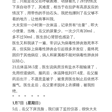
过，只能是岳父在呼吸困难、动脉被扎了2针的情况
下亲自动手了。其难度，相当于在拉萨有高原反应的
情况下，用带伤的手抬石头。我把包挪到了岳父够不
着的地方，让他有事叫我。
大夫安排一小时测一次体温，记录所有“出量”，即大
小便量。当晚，岳父的尿量少。一次少只有20ml，
多不过50ml，医生担心肾部也感染了。
医生又和我谈了一遍。常识认为病毒性肺炎致死率不
高，但实际上病毒性肺炎会引起很多并发症，最终死
因归于其他病症，病人和家属都不能对病毒性肺炎掉
以轻心。
21点体温38.5度，医生说病房没有盐水不能输液了，
先用些退烧药。服药后，体温降低到37.4度。岳父服
药后出汗，不愿意盖被子，被查房医生制止后依然不
服气。医生走后，岳父要求脱掉上衣裸睡，被我拒
绝。
* * * * * *
1月7日（星期日）
5点，岳父下床洗脸，我们拔了监控仪器，很快大夫