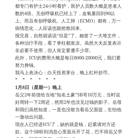
都专门有护士24小时看护，医护人员数大概是患者人
数的4倍。无创呼吸机已经上了，血氧量回到90以
上。而且有创呼吸机、人工肺（ECMO）都有，万一
病情恶化，人应该也能抢救回来。
报完喜，自然就该说“但是”了。她签了一大堆文件，
各种治疗手段，看了脊柱都发凉。虽然大夫反复表示
非必要不使用，但人肯定要遭不少罪。
此外，ICU的费用大概是每日8000-20000元，我们要
努力挣钱。
我马上表决心：白天投资茅台，晚上杠杆炒币。
* * * * * *
1月8日（星期一）晚上
岳父2年前借给当地“知名土豪”SB哥10万元，当时说
好周转一下2周还，然而2年也没见过钱的影子。岳母
和我们虽然知道，一直也没敢当着岳父面提，生怕他
一激动出问题。
现在人已经进ICU了，缺的就是钱，赶紧请对方还
款。这个SB听到消息心里面乐开了花，巴不得岳父早