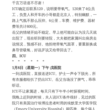
千言万语道不尽谢！
ICU确定后联系120，说明要带氧气。120来了4位员
工，负责人和开车的小哥都是北京人，特别幽默，一
路上气氛不那么压抑。6公里，车费、维护费、器材
费等共计800元。
岳父的情绪开始不稳定。早上他可能自认为没几天就
出院了，现在听到要转院，大夫都把家属叫出病房去
说情况，预感不好。他拒绝带氧气面罩，要重新换成
鼻导管吸氧，好说歹说又给带回去了。
四、ICU
* * * * * *
1月8日（星期一）下午 戊医院
一到戊医院，直接送进ICU。护士一声令下脱光，所
有衣服都给扒了扔出ICU。岳父当场没了脾气，乖乖
听话。
ICU不让家属进，每天只有下午半小时探视时间。
我晚上赶到的时候，夫人说ICU条件很好，见过的医
院只有美国治疗埃博拉患者时用的埃默里大学医学院
（Emory University Hospital）能匹敌。每个病人