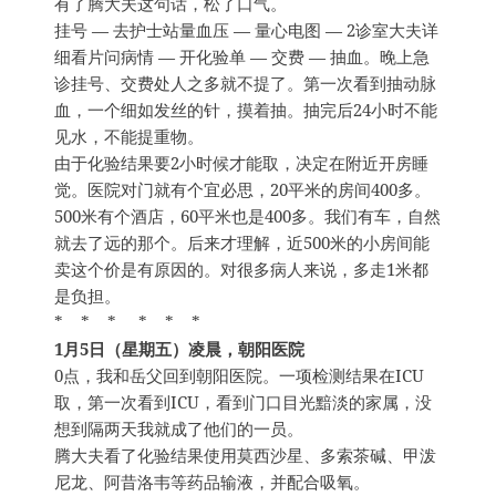
有了腾大夫这句话，松了口气。
挂号 — 去护士站量血压 — 量心电图 — 2诊室大夫详
细看片问病情 — 开化验单 — 交费 — 抽血。晚上急
诊挂号、交费处人之多就不提了。第一次看到抽动脉
血，一个细如发丝的针，摸着抽。抽完后24小时不能
见水，不能提重物。
由于化验结果要2小时候才能取，决定在附近开房睡
觉。医院对门就有个宜必思，20平米的房间400多。
500米有个酒店，60平米也是400多。我们有车，自然
就去了远的那个。后来才理解，近500米的小房间能
卖这个价是有原因的。对很多病人来说，多走1米都
是负担。
* * * * * *
1月5日（星期五）凌晨，朝阳医院
0点，我和岳父回到朝阳医院。一项检测结果在ICU
取，第一次看到ICU，看到门口目光黯淡的家属，没
想到隔两天我就成了他们的一员。
腾大夫看了化验结果使用莫西沙星、多索茶碱、甲泼
尼龙、阿昔洛韦等药品输液，并配合吸氧。