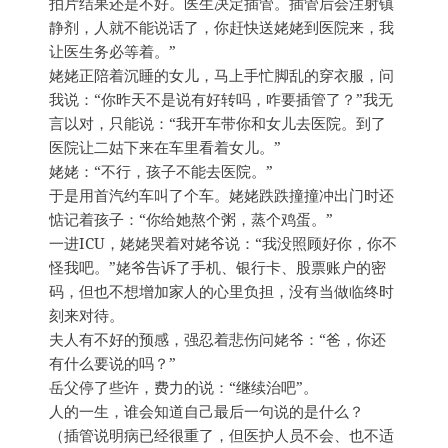
拍片结果还是不好。医生决定插管。插管后会注射镇
静剂，人就不能说话了，你赶快送姥姥到医院来，我
让医生务必等着。”
姥姥正陪着沉睡的女儿，马上手忙脚乱的穿衣服，问
我说：“你昨天不是说有好转吗，咋要插管了？”我无
言以对，只能说：“我开车带你和女儿去医院。到了
医院让二姑下来在车里看着女儿。”
姥姥：“不行，孩子不能去医院。”
于是用首汽约车叫了个车。姥姥跌跌撞撞冲出门时还
惦记着孩子：“你给她熬个粥，蒸个鸡蛋。”
一进ICU，姥姥哭着对姥爷说：“我没照顾好你，你不
怪我吧。”姥爷告诉了手机、银行卡、股票账户的密
码，但也不想增加家人的心里负担，没有当做临终时
刻来对待。
夫人有不好的预感，强忍着悲伤问姥爷：“爸，你还
有什么要说的吗？”
岳父停了些许，费力的说：“继续治吧”。
人的一生，谁会知道自己最后一句说的是什么？
（插管说明病已经很重了，但医护人员不会、也不适