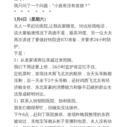
我只问了一个问题：“小孩有没有发烧？”
* * * * * *
1月6日（星期六）
夫人一早赶往医院,让我在家睡觉。10点给我电话，
说大量输液情况下高烧不退，最高39度。另一位大夫
再次讲述了要做好转院进ICU准备，并要求24小时陪
护。
于是：
1）从老家请两位亲戚过来照顾。
我们下周还要上班，24小时监护肯定扛不住。
定机票时，发现佳木斯飞北京的航班，当天头等舱都
没剩，后一天余下2个头等舱，还好鸡西飞北京有经
济舱全价。东北富豪的消费能力和惨不忍睹的群众生
活形成鲜明对比。
2）联系人转朝阳医院、协和医院。
朋友们都很帮忙，但确实没法操作。
下午6点，赶到丁医院换班。发现昨晚我整理的东西
被动过，充电宝等都从柜子里挪到包里。夫人没有动