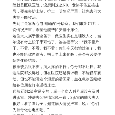
院就是区级医院，没想到这么NB。发热不能直接挂
号，要先去护士站。护士一听情况严重，让先去问大
夫能不能收治。
先到了最靠近心电图间的1号诊室。我们取出CT片，
说情况严重，希望他能帮忙安排个床位。
这位大夫属于推诿圣手，做医生实在是埋没人才，当
年没有考上段子手可惜了。连连摆手说：“我不看片
子。不看、不看、我不看！你们今天都输过液了，我
也不能给你再输液。明天早上来化验，是否有必要住
院等化验结果。”
被推诿后很不爽，病人疼的不行，你号都不让挂。我
连法院都投诉过，但在医院还是得求着，不能轻举妄
动。但也不能听这个混蛋的话回家，坐在急诊区继续
给各位朋友打电话找床位。
猛然看到2诊室是空的，后一个病人叫号后没有及时
进诊室。冲进去又把情况说一遍，2诊室的腾大夫人
很好，看了看片子，知道病人情况严重，说：“你们
先挂号做心电图吧。”