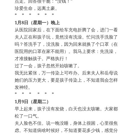
点走。回答很干脆：“没钱！”
珍爱生命，远离土豪。
* * * * * *
1月8日（星期一）晚上
从医院回家后，在下面给车充电折腾了会，进门一看
夫人正在和孩子玩，竟然没有洗澡。忙问洗手洗脸了
吗？答洗手了，没洗脸，因为回来就换了个口罩（在
医院用的口罩在家不能用）。我马上要求：先洗澡，
才准接触孩子。严格执行！
过了一会，孩子忽然开始咳嗽了。
我无比紧张，万一传染上可咋办。后来夫人和岳母说
她们的压力更大，要是孩子传染上，不知道我会怎样
发神经。
* * * * * *
1月9日（星期二）
早上起来，孩子没有发烧，白天也没太咳嗽。大家都
松了一口气。
夫人脸色不佳。说一晚没睡，身体上很困，心里很焦
虑。不知道病啥时候好，不知道要花多少钱，感觉分