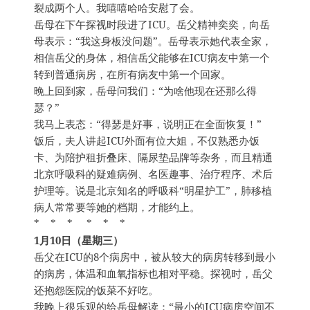
裂成两个人。我嘻嘻哈哈安慰了会。
岳母在下午探视时段进了ICU。岳父精神奕奕，向岳
母表示：“我这身板没问题”。岳母表示她代表全家，
相信岳父的身体，相信岳父能够在ICU病友中第一个
转到普通病房，在所有病友中第一个回家。
晚上回到家，岳母问我们：“为啥他现在还那么得
瑟？”
我马上表态：“得瑟是好事，说明正在全面恢复！”
饭后，夫人讲起ICU外面有位大姐，不仅熟悉办饭
卡、为陪护租折叠床、隔尿垫品牌等杂务，而且精通
北京呼吸科的疑难病例、名医趣事、治疗程序、术后
护理等。说是北京知名的呼吸科“明星护工”，肺移植
病人常常要等她的档期，才能约上。
* * * * * *
1月10日（星期三）
岳父在ICU的8个病房中，被从较大的病房转移到最小
的病房，体温和血氧指标也相对平稳。探视时，岳父
还抱怨医院的饭菜不好吃。
我晚上很乐观的给岳母解读：“最小的ICU病房空间不