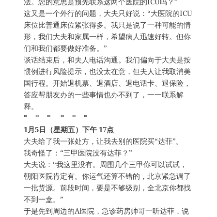
法。您的意思是预先联系这两个医院的ICU吗？”
这又是一个外行的问题，大夫只好说：“大医院的ICU
床位比普通床位紧张得多。我只是说了一种可能的情
形，我们大夫和家属一样，希望病人迅速好转。但你
们和我们都要做好准备。”
谈话结束后，和夫人电话沟通。我们偏向于大夫是按
惯例进行风险提示，也没太在意，但夫人让我取消美
国行程。开始退机票、退酒店、退电话卡、退保险，
答应帮朋友办的一些事情也办不到了，一一联系解
释。
* * * * * *
1月5日（星期五）下午 17点
大夫给了我一张处方，让我去别的医院买“达菲”。
我奇怪了：“三甲医院没有达菲？”
大夫说：“我这里没有。周围几个三甲你可以试试，
朝阳医院肯定有。你运气还算不错的，北京紧急调了
一批货源。前段时间，要是不够级别，全北京你都找
不到一盒。”
于是先到周边的A医院，急诊药房帅哥一听达菲，说