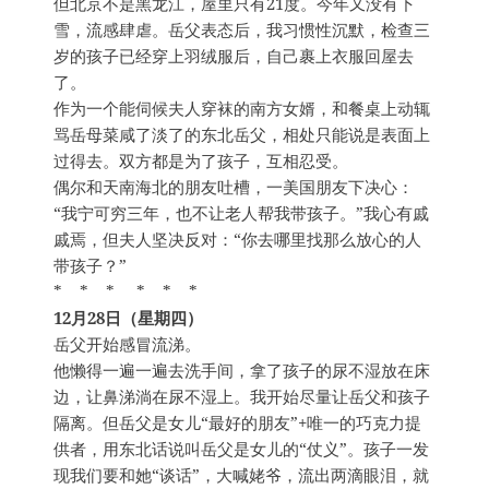
但北京不是黑龙江，屋里只有21度。今年又没有下
雪，流感肆虐。岳父表态后，我习惯性沉默，检查三
岁的孩子已经穿上羽绒服后，自己裹上衣服回屋去
了。
作为一个能伺候夫人穿袜的南方女婿，和餐桌上动辄
骂岳母菜咸了淡了的东北岳父，相处只能说是表面上
过得去。双方都是为了孩子，互相忍受。
偶尔和天南海北的朋友吐槽，一美国朋友下决心：
“我宁可穷三年，也不让老人帮我带孩子。”我心有戚
戚焉，但夫人坚决反对：“你去哪里找那么放心的人
带孩子？”
* * * * * *
12月28日（星期四）
岳父开始感冒流涕。
他懒得一遍一遍去洗手间，拿了孩子的尿不湿放在床
边，让鼻涕淌在尿不湿上。我开始尽量让岳父和孩子
隔离。但岳父是女儿“最好的朋友”+唯一的巧克力提
供者，用东北话说叫岳父是女儿的“仗义”。孩子一发
现我们要和她“谈话”，大喊姥爷，流出两滴眼泪，就