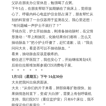
父趴在朋友办公室休息，勉强喝了点粥。
下午1点，在朋友帮助下如期躺在了病床上，觉得放
心了。呼吸内科心电监护仪全部占满了，朋友帮忙从
别的科室借了一台仪器用于监测岳父。我心里还想：
“有问题喊一声护士不就行了？”
手续办完，护士开始抽血，刚准备抽动脉时，岳父情
形激动：“早上刚抽完，化验结果你们都有，怎么又
抽动脉血？”把小护士吓傻了，赶忙道歉，说：“我去
问问大夫，看是否可以不抽动脉血。”
看来，抽动脉血应该是极疼的。
都住进三甲医院了，我也安心了，开始继续筹划4天
后前往拉斯维加斯参观CES消费电子展。
* * * * * *
1月5日（星期五）下午 14点30分
大夫把我叫出病房面谈。
大夫：“从你们的片子来看，肺部病毒扩散很快。如
果病情急转直下，变成‘大白肺’，需要上有创呼吸机
支持。我们院ICU（重症监护室）只有6个床位，我不
能保证你们有床位。”