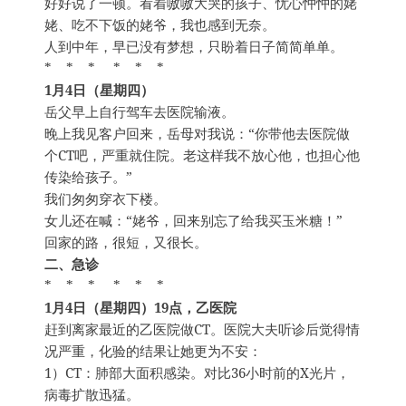
好好说了一顿。看着嗷嗷大哭的孩子、忧心忡忡的姥
姥、吃不下饭的姥爷，我也感到无奈。
人到中年，早已没有梦想，只盼着日子简简单单。
* * * * * *
1月4日（星期四）
岳父早上自行驾车去医院输液。
晚上我见客户回来，岳母对我说：“你带他去医院做
个CT吧，严重就住院。老这样我不放心他，也担心他
传染给孩子。”
我们匆匆穿衣下楼。
女儿还在喊：“姥爷，回来别忘了给我买玉米糖！”
回家的路，很短，又很长。
二、急诊
* * * * * *
1月4日（星期四）19点，乙医院
赶到离家最近的乙医院做CT。医院大夫听诊后觉得情
况严重，化验的结果让她更为不安：
1）CT：肺部大面积感染。对比36小时前的X光片，
病毒扩散迅猛。