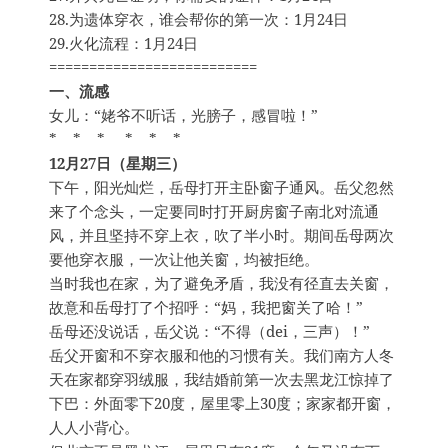
28.为遗体穿衣，谁会帮你的第一次：1月24日
29.火化流程：1月24日
==========================
一、流感
女儿：“姥爷不听话，光膀子，感冒啦！”
* * * * * *
12月27日（星期三）
下午，阳光灿烂，岳母打开主卧窗子通风。岳父忽然
来了个念头，一定要同时打开厨房窗子南北对流通
风，并且坚持不穿上衣，吹了半小时。期间岳母两次
要他穿衣服，一次让他关窗，均被拒绝。
当时我也在家，为了避免矛盾，我没有径直去关窗，
故意和岳母打了个招呼：“妈，我把窗关了哈！”
岳母还没说话，岳父说：“不得（dei，三声）！”
岳父开窗和不穿衣服和他的习惯有关。我们南方人冬
天在家都穿羽绒服，我结婚前第一次去黑龙江惊掉了
下巴：外面零下20度，屋里零上30度；家家都开窗，
人人小背心。