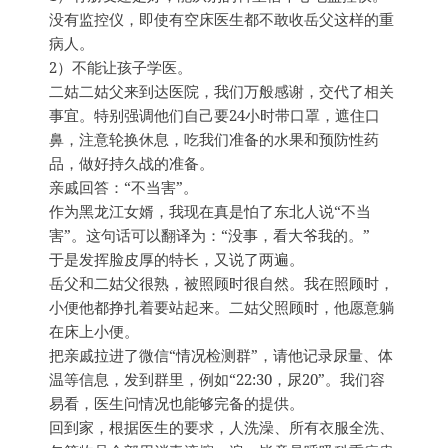
没有监控仪，即使有空床医生都不敢收岳父这样的重
病人。
2）不能让孩子学医。
二姑二姑父来到达医院，我们万般感谢，交代了相关
事宜。特别强调他们自己要24小时带口罩，遮住口
鼻，注意轮换休息，吃我们准备的水果和预防性药
品，做好持久战的准备。
亲戚回答：“不当害”。
作为黑龙江女婿，我现在真是怕了东北人说“不当
害”。这句话可以翻译为：“没事，看大爷我的。”
于是发挥脸皮厚的特长，又说了两遍。
岳父和二姑父很熟，被照顾时很自然。我在照顾时，
小便他都挣扎着要站起来。二姑父照顾时，他愿意躺
在床上小便。
把亲戚拉进了微信“情况检测群”，请他记录尿量、体
温等信息，发到群里，例如“22:30，尿20”。我们容
易看，医生问情况也能够完备的提供。
回到家，根据医生的要求，人洗澡、所有衣服全洗、