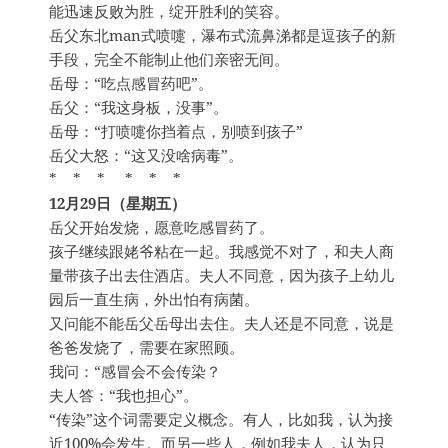
能迅速反败为胜，绽开胜利的笑容。
岳父东北man式喷嚏，瀑布式流鼻涕都是逗孩子的新
手段，完全不能制止他们亲密无间。
岳母：“吃点感冒药吧”。
岳父：“我这身板，没事”。
岳母：“打喷嚏你挡着点，别喷到孩子”
岳父大怒：“这又没啥病毒”。
* * * * * *
12月29日（星期五）
岳父开始发烧，愿意吃感冒药了。
孩子继续跟姥爷粘在一起。我感觉不对了，和夫人商
量带孩子出去住酒店。夫人不同意，因为孩子上幼儿
园后一直生病，外出怕有病菌。
又问能不能岳父岳母出去住。夫人还是不同意，说是
爸爸发烧了，需要在家照顾。
我问：“感冒会不会传染？
夫人答：“我也担心”。
“传染”这个词需要定义概念。有人，比如我，认为接
近100%会发生。而另一些人，例如我夫人，认为只