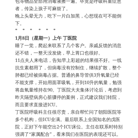
包等物品全部用消毒液擦一遍。毕竟是呼吸科重症患
者，传染上孩子可麻烦了。
晚上头晕无力，吃下一片白加黑，心想现在可不能倒
下。
* * * * * *
1月8日（星期一）上午 丁医院
睡了一觉，爬起来联系了几个客户。亲戚反馈的消息
还不错，一整天没发烧，早上胃口也很好。
11点夫人来电话，告知早上彩超的结果很不好。一线
抗生素都用了，但病毒没有控制住，继续扩散，整个
肺都已经被病毒占据。普通的鼻导管供3升氧量已经
不能支撑，开始用面罩吸氧，开到10升的氧量，勉强
将血氧量维持在90。丁医院大夫集体讨论后，考虑到
昨天隔壁病房心脏骤停的案例，正式建议我们转院，
而且要求直接进ICU。
丁医院呼吸科主任很尽责，亲自帮忙问了朝阳医院等
多个机构，但ICU全满。最后联系上全国知名的戊医
院，正好下午能空出2个ICU床位。主任在联系时特别
强调了“家属配合”，看来我们在医院的表现还可以。