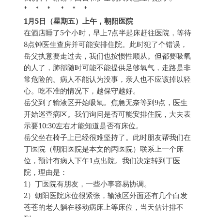
* * * * * *
1月5日（星期五）上午，朝阳医院
在酒店睡了5个小时，早上7点半起床赶往医院，等待
8点钟医生查房并可能安排住院。此时犯了个错误，
岳父执意要走过去，我们也按惯性顺从。但都要吸氧
的人了，肺部随时可能不能提供足够氧气，走路是非
常危险的。病人不能认为没事，亲人也不应该掉以轻
心。吃不准的情况下，越保守越好。
岳父到了输液区开始吸氧。焦急无奈等到9点，医生
开始巡查病区。我们询问是否可能安排住院，大夫表
示要10:30左右才能知道是否有床位。
岳父坐在椅子上已经很难坚持了。此时朋友帮我们在
丁医院（朝阳医院是本文的丙医院）联系上一个床
位，预计有病人下午1点出院。我们决定转到丁医
院，理由是：
1）丁医院有朋友，一些小事容易协调。
2）朝阳医院床位很紧张，输液区外面还有几个白发
苍苍的老人躺在移动病床上等床位，当天估计排不