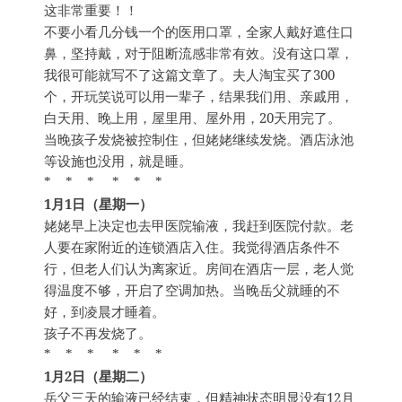
这非常重要！！
不要小看几分钱一个的医用口罩，全家人戴好遮住口
鼻，坚持戴，对于阻断流感非常有效。没有这口罩，
我很可能就写不了这篇文章了。夫人淘宝买了300
个，开玩笑说可以用一辈子，结果我们用、亲戚用，
白天用、晚上用，屋里用、屋外用，20天用完了。
当晚孩子发烧被控制住，但姥姥继续发烧。酒店泳池
等设施也没用，就是睡。
* * * * * *
1月1日（星期一）
姥姥早上决定也去甲医院输液，我赶到医院付款。老
人要在家附近的连锁酒店入住。我觉得酒店条件不
行，但老人们认为离家近。房间在酒店一层，老人觉
得温度不够，开启了空调加热。当晚岳父就睡的不
好，到凌晨才睡着。
孩子不再发烧了。
* * * * * *
1月2日（星期二）
岳父三天的输液已经结束，但精神状态明显没有12月