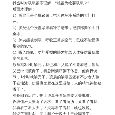
我当时对吸氧很不理解：“感冒为啥要吸氧？”
后面才理解：
1）感冒只是个撬锁贼，把人体免疫系统的大门打
开。
2）肺炎这个强盗紧跟着冲了进来，把肺部撕的面目
全非。
3）肺功能被削弱。呼吸正常的空气，已经不能提供
足够的氧气。
4）吸入纯氧，功能受损的肺才能给人体提供最低限
度的氧气。
原预期3小时输完，我也和岳父说了不要着急，但岳
父已经很疲倦了，着急回酒店躺下休息。他自行调
节，1小时就输完了。凌晨的输液区还有不少老人孩
子在输液，仿佛魔鬼就在这里游荡，人的精气神都被
吸干了。
准备回酒店时，护士说离开医院需要大夫批准。
夜班值班大夫听了诉求，看了看病历，又看了看我。
我再看了看大夫，大夫再看了看我，啥也没说。
我说了声谢谢，回去和护士说大夫已经同意了。