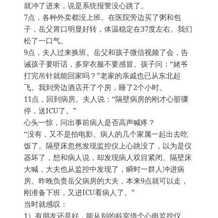
就冲了进来，说是系统报警没心跳了。
7点，各种外卖都没上班。在医院旁边买了粥和包
子，岳父胃口明显好转，体温稳定在37度左右。我们
松了一口气。
9点，夫人过来换班。岳父和孩子微信视频了会，告
诫孩子要听话，多穿衣服不要感冒。孩子问：“姥爷
打完吊针就能回家吗？”老家的亲戚也已从东北起
飞。我到旁边酒店开了个房，睡了2个小时。
11点，回到病房。夫人说：“隔壁病房的刚才心脏骤
停，送ICU了。”
心头一惊，问出事前病人是否高声喊疼？
“没有，又不是拍电影。病人的几个家属一起出去吃
饭了。隔壁床忽然发现监控仪上心跳没了，以为是仪
器坏了，想和病人说，却发现病人双目紧闭。隔壁床
大喊，大夫也从监控中发现了，瞬时一群人冲进病
房。昨晚负责岳父病房的大夫，本来9点就可以走，
刚准备下班，又进ICU看病人了。”
当时就感叹：
1）有朋友还是好，能从别的科室借个心电监控仪。