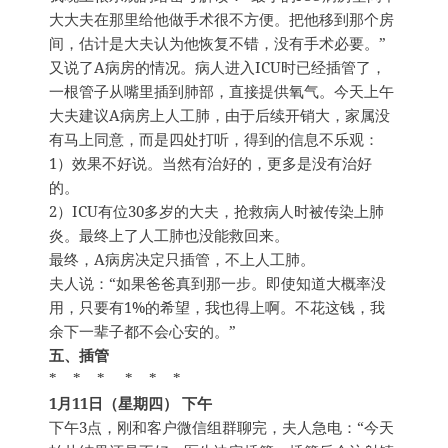
大大夫在那里给他做手术很不方便。把他移到那个房
间，估计是大夫认为他恢复不错，没有手术必要。”
又说了A病房的情况。病人进入ICU时已经插管了，
一根管子从嘴里插到肺部，直接提供氧气。今天上午
大夫建议A病房上人工肺，由于后续开销大，家属没
有马上同意，而是四处打听，得到的信息不乐观：
1）效果不好说。当然有治好的，更多是没有治好
的。
2）ICU有位30多岁的大夫，抢救病人时被传染上肺
炎。最终上了人工肺也没能救回来。
最终，A病房决定只插管，不上人工肺。
夫人说：“如果爸爸真到那一步。即使知道大概率没
用，只要有1%的希望，我也得上啊。不花这钱，我
余下一辈子都不会心安的。”
五、插管
* * * * * *
1月11日（星期四） 下午
下午3点，刚和客户微信组群聊完，夫人急电：“今天