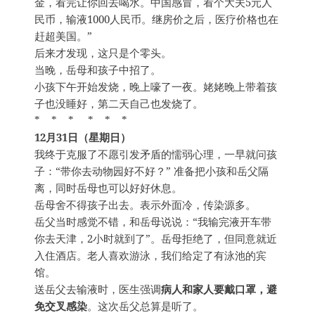
金，看完让你回去喝水。中国感冒，看个大夫5元人
民币，输液1000人民币。继房价之后，医疗价格也在
赶超美国。”
后来才发现，这只是个零头。
当晚，岳母和孩子中招了。
小孩下午开始发烧，晚上嚎了一夜。姥姥晚上带着孩
子也没睡好，第二天自己也发烧了。
* * * * * *
12月31日（星期日）
我终于克服了不愿引发矛盾的懦弱心理，一早就问孩
子：“带你去动物园好不好？” 准备把小孩和岳父隔
离，同时岳母也可以好好休息。
岳母舍不得孩子出去。表示外面冷，传染源多。
岳父当时感觉不错，和岳母说说：“我输完液开车带
你去天津，2小时就到了”。岳母拒绝了，但同意就近
入住酒店。老人喜欢游泳，我们给定了有泳池的宾
馆。
送岳父去输液时，医生强调
病人和家人要戴口罩，避
免交叉感染
。这次岳父总算是听了。