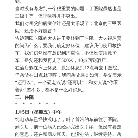
到。
当时没有考虑到一个很重要的问题：丁医院虽然也是
三级甲等，但呼吸科并不突出。
我们对岳父的病症估计还是太乐观了：北京的三甲医
院，还治不好感冒？
告诉朝阳医院的大夫讲了要转到丁医院，大夫很尽责
的问为什么，要我们确定好床位，建议我们使用救护
车。我们仍然没有意识到严重性，不但没使用救护
车，岳父还和我再走了500米，10点回到酒店。
在酒店躺在床上休息，原定休息到12点再去丁医院。
但岳父在11点就哼哼，我问岳父感觉如何，岳父表示
“还可以”。一个硬老汉说“还可以”，和女人说“你看
着办”差不多，都不是什么好消息。
三、住院
* * * * * *
1月5日（星期五）中午
纯电动车已经快没电了，叫了首汽约车前往丁医院。
到院后，前一位病人已经办完出院手续，但没有要走
的意思，还在和病友聊天。也没办法，继续等待。岳