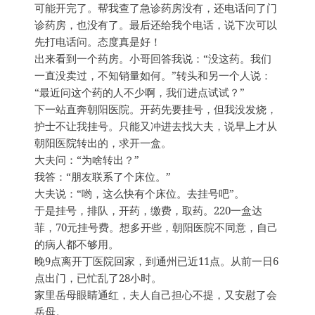
可能开完了。帮我查了急诊药房没有，还电话问了门
诊药房，也没有了。最后还给我个电话，说下次可以
先打电话问。态度真是好！
出来看到一个药房。小哥回答我说：“没这药。我们
一直没卖过，不知销量如何。”转头和另一个人说：
“最近问这个药的人不少啊，我们进点试试？”
下一站直奔朝阳医院。开药先要挂号，但我没发烧，
护士不让我挂号。只能又冲进去找大夫，说早上才从
朝阳医院转出的，求开一盒。
大夫问：“为啥转出？”
我答：“朋友联系了个床位。”
大夫说：“哟，这么快有个床位。去挂号吧”。
于是挂号，排队，开药，缴费，取药。220一盒达
菲，70元挂号费。想多开些，朝阳医院不同意，自己
的病人都不够用。
晚9点离开丁医院回家，到通州已近11点。从前一日6
点出门，已忙乱了28小时。
家里岳母眼睛通红，夫人自己担心不提，又安慰了会
岳母。