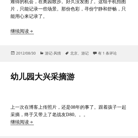
难得的机会，在奥园散步。好久没发图了。这组手机拍图
片，只能记录一些场景。那份色彩，寻份宁静和舒畅，只
能用心来记录了。
北京初秋奥体森林公园
继续阅读
发
分
标
北京初秋奥体森林公园
2012/08/30
游记-风情
北京
、
游记
有 1 条评论
布
类
签
于
幼儿园大兴采摘游
上一次在博客上传照片，还是08年的事了。跟着孩子一起
采摘，终于又带上了老战友D80。。。
幼儿园大兴采摘游
继续阅读