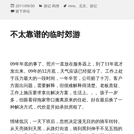
发
分
标
2011/09/30
游记-风情
nino
、
北京
、
游记
布
于幼儿园大兴采摘游
类
签
留下评论
于
不太靠谱的临时郊游
09年年底的事了。照片一直放在服务器上，到了11年底才
发出来。09年的12月底，天气应该已经挺冷了。工作上处
于压力最大的一段时间，一年辛苦，公司赔了十万。客户
方面出问题，需要解释，但很难解释得清楚。老板质疑、
工作上施压要求拿出解决方案，生活上。。。孩子一岁
多，但眼看得拖家带口搬离原来的住处。好在最后换了一
种解决方式，代价是开始承担房租了。
情绪低沉，一天下班后，忽然决定漫无目的的骑车转转。
从天亮骑到天黑，从路灯街道，骑到黑到伸手不见五指的