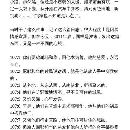
小路。虽然黑，但还是不愿骑的太慢。如果前面有坑，一
定一头栽下去。从开始在汽车中穿梭，骑到篱笆田地，听
到狗叫……回到家也不知道是几点了。
当时干了这么件事，记了这么篇日志，很大程度上是因着
情感宣泄。但在今天，2011年底，同样是岁末，发出这篇
东西，又是一种不同的心境。
107:1 你们要称谢耶和华，因他本为善。他的慈爱，永远
长存。
107:2 愿耶和华的赎民说这话，就是他从敌人手中所救赎
的，
107:3 从各地，从东从西，从南从北，所招聚来的。
107:4 他们在旷野荒地漂流，寻不见可住的城邑。
107:5 又饥又渴，心里发昏。
107:6 于是，他们在苦难中哀求耶和华，他从他们的祸患
中搭救他们。
107:7 又领他们行走直路，使他们往可居住的城邑。
107:8 但愿人因耶和华的慈爱和他向人所行的奇事都称赞