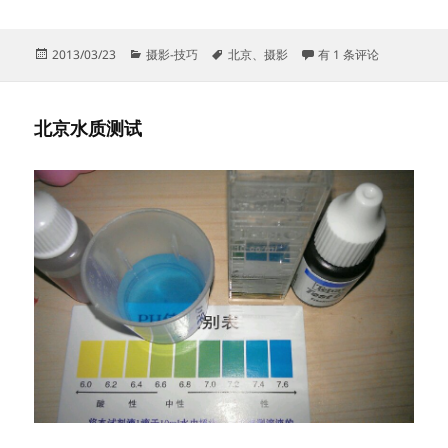
发
分
标
三月雪
2013/03/23
摄影-技巧
北京
、
摄影
有 1 条评论
布
类
签
于
北京水质测试