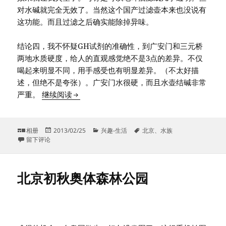
对水碱就完全无效了。当然这个国产过滤壶本来也没说有
这功能。而且过滤之后确实能除掉异味。
结论四，我不怀疑GH试剂的准确性，到广安门和三元桥
两地水质硬度，给人的直观感觉绝不是3点的差异。不仅
喝起来明显不同，用手感受也有明显差异。（不太好描
述，但绝不是夸张）。广安门水很硬，而且水壶结碱非常
北京水质测试
严重。
继续阅读
格
发
分
标
相册
2013/02/25
兴趣-生活
北京
、
水族
式
于北京水质测试
布
类
签
留下评论
于
北京初秋奥体森林公园