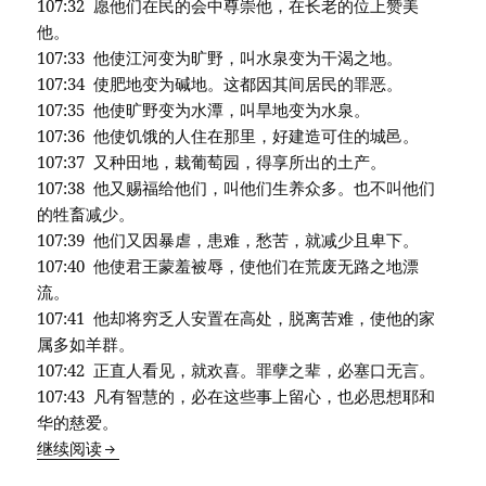
107:32 愿他们在民的会中尊崇他，在长老的位上赞美
他。
107:33 他使江河变为旷野，叫水泉变为干渴之地。
107:34 使肥地变为碱地。这都因其间居民的罪恶。
107:35 他使旷野变为水潭，叫旱地变为水泉。
107:36 他使饥饿的人住在那里，好建造可住的城邑。
107:37 又种田地，栽葡萄园，得享所出的土产。
107:38 他又赐福给他们，叫他们生养众多。也不叫他们
的牲畜减少。
107:39 他们又因暴虐，患难，愁苦，就减少且卑下。
107:40 他使君王蒙羞被辱，使他们在荒废无路之地漂
流。
107:41 他却将穷乏人安置在高处，脱离苦难，使他的家
属多如羊群。
107:42 正直人看见，就欢喜。罪孽之辈，必塞口无言。
107:43 凡有智慧的，必在这些事上留心，也必思想耶和
华的慈爱。
不太靠谱的临时郊游
继续阅读