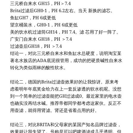
三元桥自来水 GH15，PH＞7.4
Brita过滤后GH0-1，PH 6.2左右。当天 新换的滤芯。
鱼缸GH7，PH 6或更低
望京桶装水，GH0-1，PH 6或更低
美的饮水机过滤筒GH14，PH 7.4。滤 芯用了好一阵了。
广安门自来水 GH18，PH ＞7.4
过滤壶后GH18，PH ＞7.4
结论一，对比三元桥自来水和鱼缸水总硬度，说明淘宝某
著名水族店的ADA底泥很管用，成功的把硬质碱性自来水
转化为类似雨林的酸性软水。
结论二，德国的Brita过滤壶效果好的让我惊讶。原来考
虑着明年年底奖金给力在上一套反渗透的软水机呢。没想
到一个简单的过滤壶能把GH过滤成0。最近家里的电水壶
也确实没再结水碱。推荐帝都同学都考虑这家伙。反正不
用壶滤，就得用肾滤。肾还是省着点用的好。
结论三，对比BRITA和父母家的某国产知名品牌过滤壶，
效果就让我失望了。号称是可以吧啤酒滤成几乎透明。但