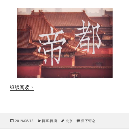
一份特殊的帝都旅游指南
继续阅读
发
分
标
于一份特殊的帝都旅游指南
2019/08/13
网事-网摘
北京
留下评论
布
类
签