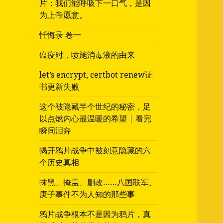
片：我们能呼吸下一口气，是因
为上帝愿意。
忏悔录 卷一
瘟疫时，喷施消毒液的由来
let’s encrypt, certbot renew证
书更新失败
这个被隐藏半个世纪的秘密，足
以点燃内心最温暖的希望 | 看完
瞬间泪奔
揭开鸦片战争中被刻意隐藏的六
个历史真相
抹黑、掩盖、删改……八国联军、
庚子事件不为人知的那些事
鸦片战争根本不是因为鸦片，真