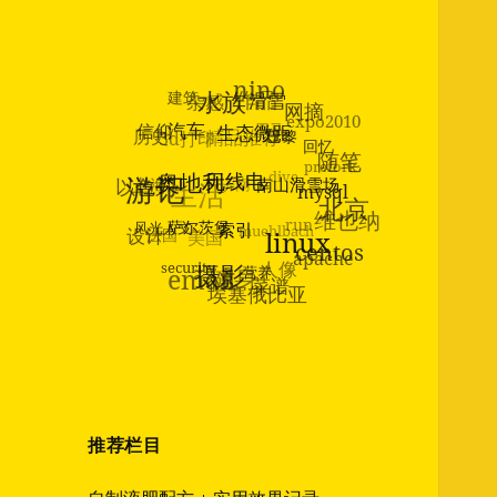
作品
nino
杂感
建筑
水族
罗马
expo2010
滑雪
网摘
精品推荐
3d打印
历史
信仰
汽车
prefork
dive
随笔
生态微距
回忆
巴黎
济南
生活
上海
以色列
游记
奥地利
维也纳
run
无线电
北京
mysql
muehlbach
南山滑雪场
美国
法国
设计
风光人文
萨尔茨堡
apache
人像
索引
centos
linux
健身
email
security
菜谱
摄影
营养
埃塞俄比亚
推荐栏目