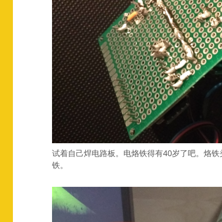
试着自己焊电路板。电烙铁得有40岁了吧。烙铁
铁。