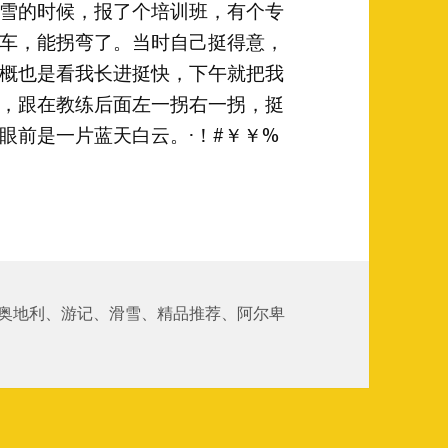
雪的时候，报了个培训班，有个专
车，能拐弯了。当时自己挺得意，
概也是看我长进挺快，下午就把我
，跟在教练后面左一拐右一拐，挺
眼前是一片蓝天白云。·！#￥￥%
斯雪场 下
奥地利
、
游记
、
滑雪
、
精品推荐
、
阿尔卑