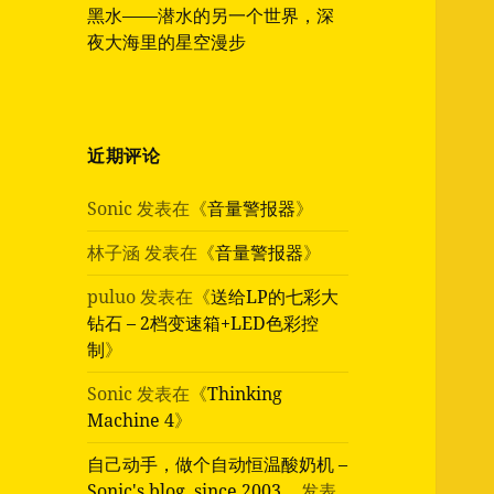
黑水——潜水的另一个世界，深
夜大海里的星空漫步
近期评论
Sonic
发表在《
音量警报器
》
林子涵
发表在《
音量警报器
》
puluo
发表在《
送给LP的七彩大
钻石 – 2档变速箱+LED色彩控
制
》
Sonic
发表在《
Thinking
Machine 4
》
自己动手，做个自动恒温酸奶机 –
Sonic's blog, since 2003…
发表