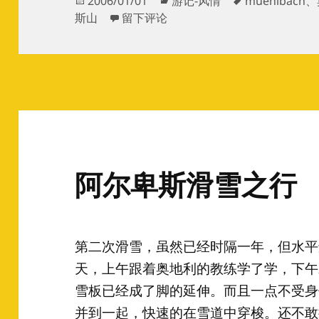
2006/01/01
游记-风情
muehlbach
、
布
于重返阿尔卑斯雪场 上
类
签
斯山
留下评论
于
阿尔卑斯滑雪之行
第二次滑雪，虽然已经时隔一年，但水平
天，上午跟着奥地利的教练学了学，下午
雪板已经成了脚的延伸。而且一点不受身
并到一起，快速的在雪道中穿梭。还不敢