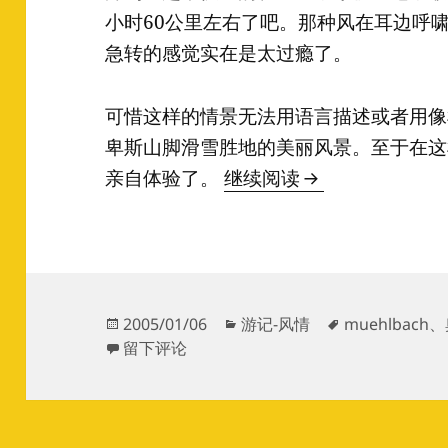
小时60公里左右了吧。那种风在耳边呼
急转的感觉实在是太过瘾了。
可惜这样的情景无法用语言描述或者用像
卑斯山脚滑雪胜地的美丽风景。至于在这
阿尔卑斯滑雪之
亲自体验了。
继续阅读
发
分
标
2005/01/06
游记-风情
muehlbach
、
布
于阿尔卑斯滑雪之行
类
签
留下评论
于