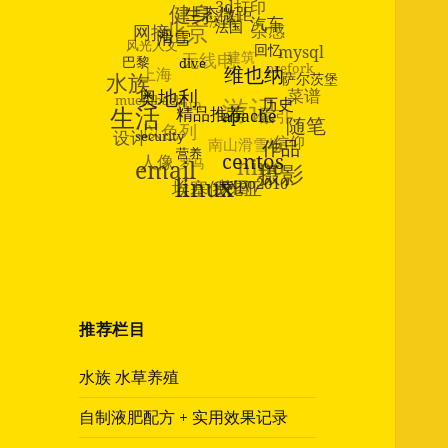
健身
3d打印
生态微距
济南
北京
网摘
汽车
杂感
法国
风光人文
滑雪
无线电
建筑
mysql
上海
巴黎
回忆
水族
prefork
dive
维也纳
muehlbach
萨尔茨堡
run
游记
奥地利
菜谱
生活
索引
以色列
历史
精品推荐
设计
apache
随笔
南山滑雪场
security
信仰
人像
罗马
作品
nino
营养
email
centos
摄影
埃塞俄比亚
linux
美国
expo2010
推荐栏目
水族 水草养殖
自制液肥配方 + 实用效果记录