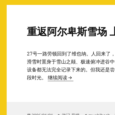
重返阿尔卑斯雪场 
27号一路劳顿回到了维也纳。人回来了
滑雪时置身于雪山之颠、极速俯冲进谷中
设备都无法完全记录下来的。但我还是尝
重返阿尔卑斯雪场 上
段时光。
继续阅读
发
分
标