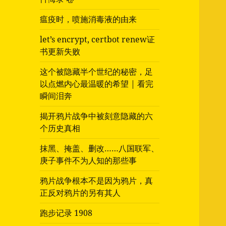
瘟疫时，喷施消毒液的由来
let’s encrypt, certbot renew证
书更新失败
这个被隐藏半个世纪的秘密，足
以点燃内心最温暖的希望 | 看完
瞬间泪奔
揭开鸦片战争中被刻意隐藏的六
个历史真相
抹黑、掩盖、删改……八国联军、
庚子事件不为人知的那些事
鸦片战争根本不是因为鸦片，真
正反对鸦片的另有其人
跑步记录 1908