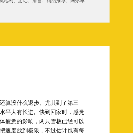
奥地利
、
游记
、
滑雪
、
精品推荐
、
阿尔卑
还算没什么退步。尤其到了第三
水平大有长进。快到回家时，感觉
体疲惫的影响，两只雪板已经可以
把速度放到极限，不过估计也有每