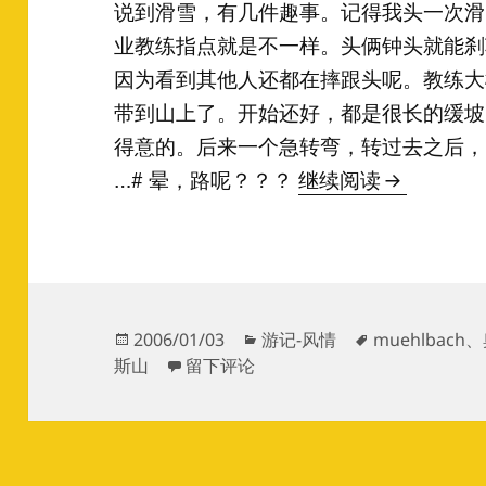
说到滑雪，有几件趣事。记得我头一次滑
业教练指点就是不一样。头俩钟头就能刹
因为看到其他人还都在摔跟头呢。教练大
带到山上了。开始还好，都是很长的缓坡
得意的。后来一个急转弯，转过去之后，
重返阿尔卑
…# 晕，路呢？？？
继续阅读
发
分
标
2006/01/03
游记-风情
muehlbach
、
布
于重返阿尔卑斯雪场 下
类
签
斯山
留下评论
于