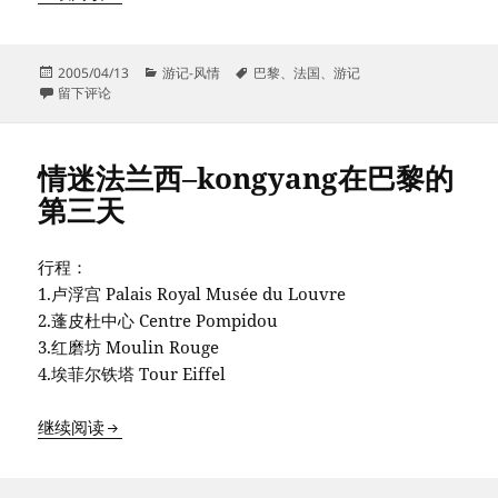
发
分
标
2005/04/13
游记-风情
巴黎
、
法国
、
游记
布
于情迷法兰西–kongyang在巴黎的第四天
类
签
留下评论
于
情迷法兰西–kongyang在巴黎的
第三天
行程：
1.卢浮宫 Palais Royal Musée du Louvre
2.蓬皮杜中心 Centre Pompidou
3.红磨坊 Moulin Rouge
4.埃菲尔铁塔 Tour Eiffel
情迷法兰西–kongyang在巴黎的第三天
继续阅读