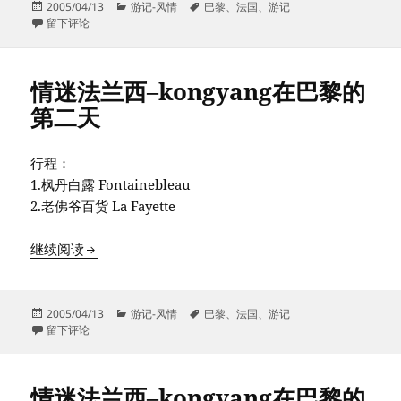
发
分
标
2005/04/13
游记-风情
巴黎
、
法国
、
游记
布
于情迷法兰西–kongyang在巴黎的第三天
类
签
留下评论
于
情迷法兰西–kongyang在巴黎的
第二天
行程：
1.枫丹白露 Fontainebleau
2.老佛爷百货 La Fayette
情迷法兰西–kongyang在巴黎的第二天
继续阅读
发
分
标
2005/04/13
游记-风情
巴黎
、
法国
、
游记
布
于情迷法兰西–kongyang在巴黎的第二天
类
签
留下评论
于
情迷法兰西–kongyang在巴黎的