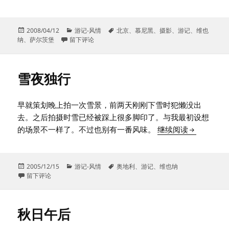
发
分
标
2008/04/12
游记-风情
北京
、
慕尼黑
、
摄影
、
游记
、
维也
布
于城市之间
类
签
纳
、
萨尔茨堡
留下评论
于
雪夜独行
早就策划晚上拍一次雪景，前两天刚刚下雪时犯懒没出
去。之后拍摄时雪已经被踩上很多脚印了。与我最初设想
雪夜独行
的场景不一样了。不过也别有一番风味。
继续阅读
发
分
标
2005/12/15
游记-风情
奥地利
、
游记
、
维也纳
布
于雪夜独行
类
签
留下评论
于
秋日午后