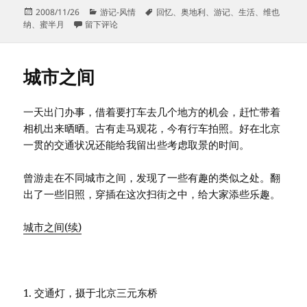
发
分
标
2008/11/26
游记-风情
回忆
、
奥地利
、
游记
、
生活
、
维也
布
于结婚蜜”半“月 － 三国四地游 之二
类
签
纳
、
蜜半月
留下评论
于
城市之间
一天出门办事，借着要打车去几个地方的机会，赶忙带着
相机出来晒晒。古有走马观花，今有行车拍照。好在北京
一贯的交通状况还能给我留出些考虑取景的时间。
曾游走在不同城市之间，发现了一些有趣的类似之处。翻
出了一些旧照，穿插在这次扫街之中，给大家添些乐趣。
城市之间(续)
1. 交通灯，摄于北京三元东桥