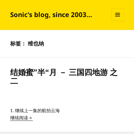
Sonic's blog, since 2003…
菜单和
挂件
标签：
维也纳
结婚蜜”半“月 － 三国四地游 之
二
1. 继续上一集的航拍云海
结婚蜜”半“月 － 三国四地游 之二
继续阅读