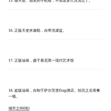
15. 猫天使。朋友的手机链，不知道多久没洗过了。
16. 正版天使米迦勒，自带洗濯盆。
17. 正版油画，摄于慕尼黑一现代艺术馆
18. 盗版油画，自制于萨尔茨堡Etap酒店。拍完之后美餐
一顿。
城市之间(续)