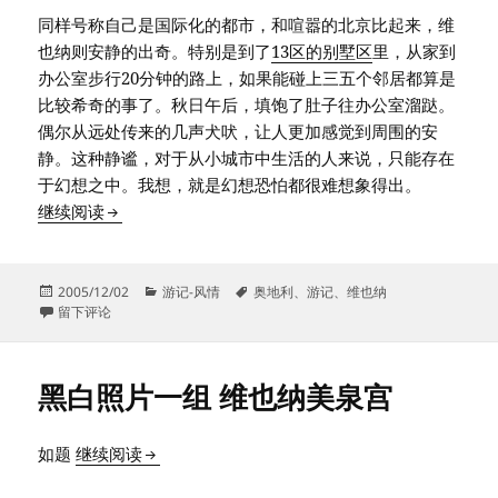
同样号称自己是国际化的都市，和喧嚣的北京比起来，维
也纳则安静的出奇。特别是到了
13区的别墅区
里，从家到
办公室步行20分钟的路上，如果能碰上三五个邻居都算是
比较希奇的事了。秋日午后，填饱了肚子往办公室溜跶。
偶尔从远处传来的几声犬吠，让人更加感觉到周围的安
静。这种静谧，对于从小城市中生活的人来说，只能存在
于幻想之中。我想，就是幻想恐怕都很难想象得出。
秋日午后
继续阅读
发
分
标
2005/12/02
游记-风情
奥地利
、
游记
、
维也纳
布
于秋日午后
类
签
留下评论
于
黑白照片一组 维也纳美泉宫
黑白照片一组 维也纳美泉宫
如题
继续阅读