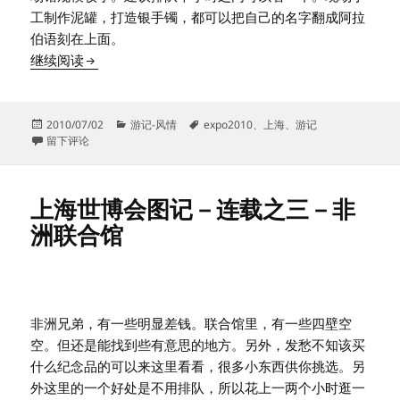
工制作泥罐，打造银手镯，都可以把自己的名字翻成阿拉
伯语刻在上面。
上海世博会图记－连载之四－突尼斯馆
继续阅读
发
分
标
2010/07/02
游记-风情
expo2010
、
上海
、
游记
布
于上海世博会图记－连载之四－突尼斯馆
类
签
留下评论
于
上海世博会图记－连载之三－非
洲联合馆
非洲兄弟，有一些明显差钱。联合馆里，有一些四壁空
空。但还是能找到些有意思的地方。另外，发愁不知该买
什么纪念品的可以来这里看看，很多小东西供你挑选。另
外这里的一个好处是不用排队，所以花上一两个小时逛一