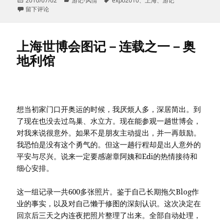
2010/07/02
游记-风情
expo2010
、
上海
、
游记
布
于上海世博会图记－连载之二－土耳其馆
类
签
留下评论
于
上海世博会图记－连载之一－奥
地利馆
想当初家门口开奥运的时候，我厌烦人多，深居简出。到
了现在也没去过鸟巢、水立方。现在能参观一趟世博会，
对我来说很意外。如果不是朋友主动提出，并一再鼓励。
我恐怕是没有这个勇气的。但这一趟行程却是出人意外的
平安与尽兴。说来一定要感谢章阿姨和Edi的热情接待和
细心安排。
这一组记录一共600多张照片。鉴于自己长期拖欠Blog作
业的事实，以及对自己懒于修图的深刻认识。这次决定在
回京后三天之内连夜把照片整理了出来。全部自动处理，