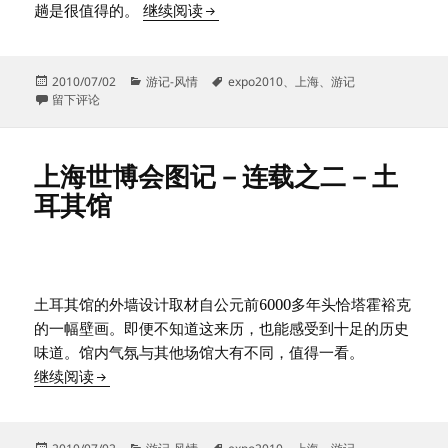
上海世博会图记－连载之三－非洲联
趟是很值得的。
继续阅读
发
分
标
2010/07/02
游记-风情
expo2010
、
上海
、
游记
布
于上海世博会图记－连载之三－非洲联合馆
类
签
留下评论
于
上海世博会图记－连载之二－土
耳其馆
土耳其馆的外墙设计取材自公元前6000多年头恰塔霍裕克
的一幅壁画。即便不知道这来历，也能感受到十足的历史
味道。馆内气氛与其他场馆大有不同，值得一看。
上海世博会图记－连载之二－土耳其馆
继续阅读
发
分
标