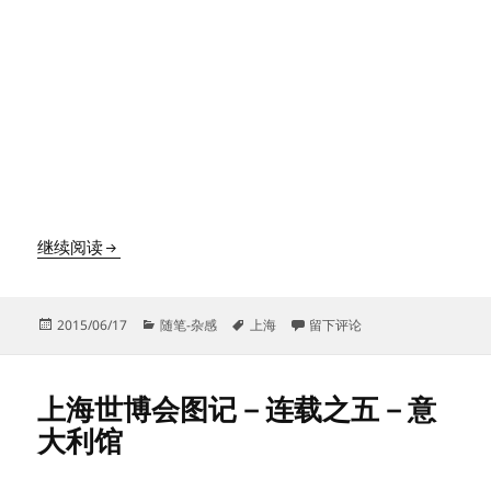
多灾多难的上海之行
继续阅读
发
分
标
于多灾多难的上海之行
2015/06/17
随笔-杂感
上海
留下评论
布
类
签
于
上海世博会图记－连载之五－意
大利馆