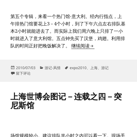
第五个专辑，来看一个热门馆-意大利。经内行指点，上
午排热门馆要花上3－4个小时，到了下午六点左右排队基
本2小时就能进去了。而实际上我们周六晚上只排了一小
时就进入了意大利馆。五点钟先买了汉堡，鸡翅。利用排
上海世博会图记－连载
队的时间正好把晚饭解决了。
继续阅读
发
分
标
2010/07/03
游记-风情
expo2010
、
上海
、
游记
布
于上海世博会图记－连载之五－意大利馆
类
签
留下评论
于
上海世博会图记－连载之四－突
尼斯馆
场馆规模较小。建议排队半小时之内可以看一下。现场手