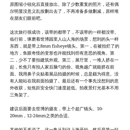
原图缩小锐化后直接放出。除了少数重复的照片，还有偶
尔明显没意义乱按删出去了，不再准备多做删减，原样堆
在朋友们眼前吧。
这次旅行很成功，该带的都带了，不该带的一样都没带。
临行前，琢磨着世博园里人山人海的场景，想到的头一样
东西，就是带上8mm fisheye镜头。第一，在被拍烂了的
地方，鱼眼奇怪的变形也许能找到些有意思的视角。第
二，少不了要拍建筑外观。第三，展厅里，一堆人挤在一
起，长焦只有拍人家后脑勺的份。视角越广就能挤在前
面。我用鼻子尖贴着展品拍摄的时候，总是颇为得意。没
有人能站在我前面拍摄了。最后还有一个事先没想到的意
外收获，短焦距安全快门速度超低。拍夜景灯光基本不用
三角架了。
建议后面要去世博的摄友，带上个超广镜头。10-
20mm，12-24mm之类的合适。
其他的不多说了，这一集从到达上海开始，然后是第一站