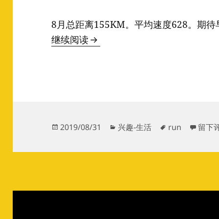
8月总距离155KM。平均速度628。期待
跑步记录 1908
继续阅读
发
分
标
于跑步
2019/08/31
兴趣-生活
run
留下
布
类
签
于