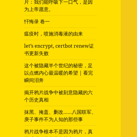
片：我们能呼吸下一口气，是因
为上帝愿意。
忏悔录 卷一
瘟疫时，喷施消毒液的由来
let’s encrypt, certbot renew证
书更新失败
这个被隐藏半个世纪的秘密，足
以点燃内心最温暖的希望 | 看完
瞬间泪奔
揭开鸦片战争中被刻意隐藏的六
个历史真相
抹黑、掩盖、删改……八国联军、
庚子事件不为人知的那些事
鸦片战争根本不是因为鸦片，真