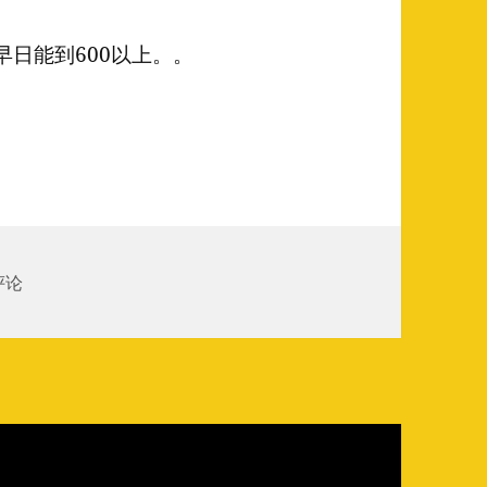
早日能到600以上。。
记录 1908
评论