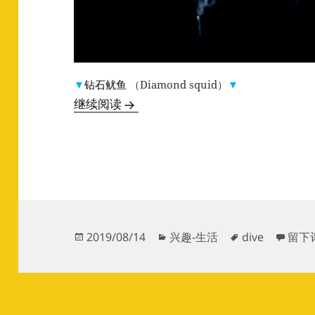
▼
钻石鱿鱼
（Diamond squid）
▼
黑水——潜水的另一个世界，深夜大
继续阅读
发
分
标
于黑
2019/08/14
兴趣-生活
dive
留下
布
类
签
于