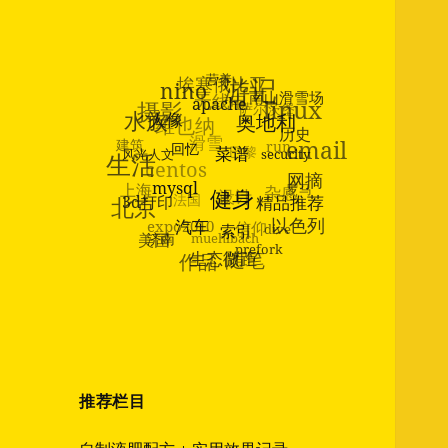
埃塞俄比亚
游记
nino
营养
无线电
摄影
维也纳
萨尔茨堡
水族
南山滑雪场
linux
apache
人像
滑雪
建筑
奥地利
巴黎
centos
生活
run
历史
风光人文
email
回忆
菜谱
上海
security
法国
设计
北京
杂感
mysql
网摘
3d打印
罗马
expo2010
健身
精品推荐
信仰
美国
muehlbach
汽车
济南
以色列
dive
索引
作品
随笔
prefork
生态微距
推荐栏目