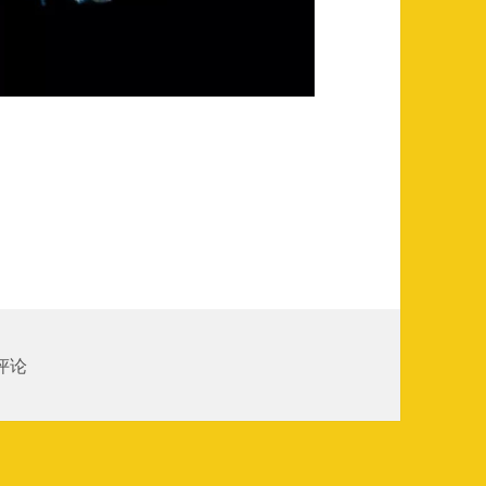
海里的星空漫步
水——潜水的另一个世界，深夜大海里的星空漫步
评论