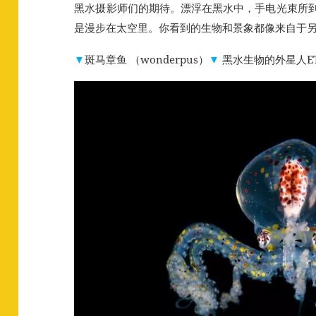
黑水摄影师们的期待。漂浮在黑水中，手电光束所
是漫步在太空里。你看到的生物和景象都像来自于另一个
▼
斑马章鱼 （wonderpus）
▼
黑水生物的外星人E