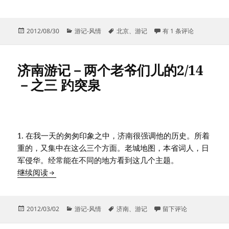
发
分
标
北京初秋奥体森林公园
2012/08/30
游记-风情
北京
、
游记
有 1 条评论
布
类
签
于
济南游记－两个老爷们儿的2/14
－之三 趵突泉
1. 在我一天的匆匆印象之中，济南很强调他的历史。所着
重的，又集中在这么三个方面。老城地图，本省词人，日
军侵华。经常能在不同的地方看到这几个主题。
济南游记－两个老爷们儿的2/14－之三 趵突泉
继续阅读
发
分
标
于济南游记－两个老爷们儿
2012/03/02
游记-风情
济南
、
游记
留下评论
布
类
签
于