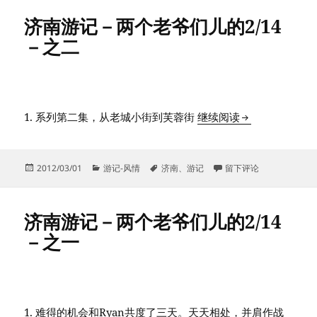
济南游记－两个老爷们儿的2/14
－之二
济南游记－两个老
1. 系列第二集，从老城小街到芙蓉街
继续阅读
发
分
标
于济南游记－两个老爷们儿
2012/03/01
游记-风情
济南
、
游记
留下评论
布
类
签
于
济南游记－两个老爷们儿的2/14
－之一
1. 难得的机会和Ryan共度了三天。天天相处，并肩作战