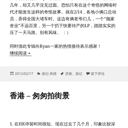
几年，却又几乎没见过面。恐怕只有在这个奇怪的网络时
代才能发生这样的奇怪故事。就在2/14，各地小俩口总动
员，弄得全国大堵车时。这边有俩老爷们儿，一个“抛家
舍业”不远百里，另一个扔下快要待产的LP，踏踏实实的
压了一天马路。别有风味。 ：）
同时借此专辑向Ryan一家的热情接待表示感谢！
济南游记－两个老爷们儿的2/14－之一
继续阅读
发
分
标
于济南游记－两个老爷们儿
2012/02/17
游记-风情
济南
、
游记
留下评论
布
类
签
于
香港 – 匆匆拍街景
1. 在HK停留时间很短。现在过去了几个月，印象比较深