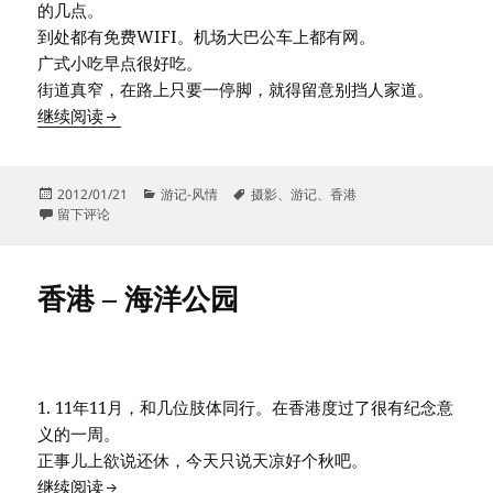
的几点。
到处都有免费WIFI。机场大巴公车上都有网。
广式小吃早点很好吃。
街道真窄，在路上只要一停脚，就得留意别挡人家道。
香港 – 匆匆拍街景
继续阅读
发
分
标
2012/01/21
游记-风情
摄影
、
游记
、
香港
布
于香港 – 匆匆拍街景
类
签
留下评论
于
香港 – 海洋公园
1. 11年11月，和几位肢体同行。在香港度过了很有纪念意
义的一周。
正事儿上欲说还休，今天只说天凉好个秋吧。
香港 – 海洋公园
继续阅读