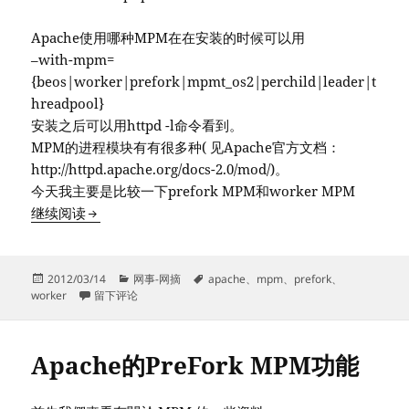
Apache使用哪种MPM在在安装的时候可以用
–with-mpm=
{beos|worker|prefork|mpmt_os2|perchild|leader|t
hreadpool}
安装之后可以用httpd -l命令看到。
MPM的进程模块有有很多种( 见Apache官方文档：
http://httpd.apache.org/docs-2.0/mod/)。
今天我主要是比较一下prefork MPM和worker MPM
Apache 的prefork MPM和worker MPM
继续阅读
发
分
标
2012/03/14
网事-网摘
apache
、
mpm
、
prefork
、
布
于Apache 的prefork MPM和worker MPM
类
签
worker
留下评论
于
Apache的PreFork MPM功能