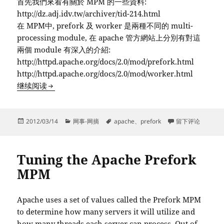
首先我們來看有關於 MPM 的一些資料:
http://dz.adj.idv.tw/archiver/tid-214.html
在 MPM中, prefork 及 worker 是兩種不同的 multi-
processing module, 在 apache 管方網站上分別有對這
兩個 module 有深入的介紹:
http://httpd.apache.org/docs/2.0/mod/prefork.html
http://httpd.apache.org/docs/2.0/mod/worker.html
Apache的PreFork MPM功能
继续阅读
发
分
标
于Apache的PreF
2012/03/14
网事-网摘
apache
、
prefork
留下评论
布
类
签
于
Tuning the Apache Prefork
MPM
Apache uses a set of values called the Prefork MPM
to determine how many servers it will utilize and
how many threads each server can process. Out of