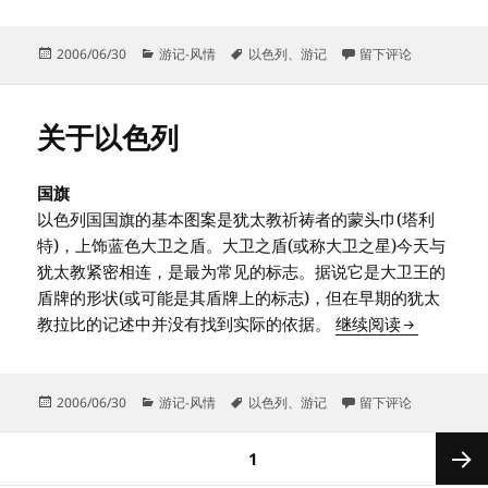
发
分
标
于以色列有多危险
2006/06/30
游记-风情
以色列
、
游记
留下评论
布
类
签
于
关于以色列
国旗
以色列国国旗的基本图案是犹太教祈祷者的蒙头巾(塔利
特)，上饰蓝色大卫之盾。大卫之盾(或称大卫之星)今天与
犹太教紧密相连，是最为常见的标志。据说它是大卫王的
盾牌的形状(或可能是其盾牌上的标志)，但在早期的犹太
关于以色列
教拉比的记述中并没有找到实际的依据。
继续阅读
发
分
标
于关于以色列
2006/06/30
游记-风情
以色列
、
游记
留下评论
布
类
签
于
文
页
1
章