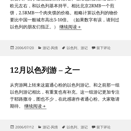
欧元左右，和以色列基本持平。相比北京2RMB一个煎
饼，2.5RMB一个肉夹馍的价格。粗略计算以色列的物价
要比中国一般城市高出5-10倍。（如果数字有误，请到过
12月以色列游 – 之二
以色列的朋友们指正。）
继续阅读
发
分
标
于12月以色列游 – 之
2006/07/20
游记-风情
以色列
、
游记
留下评论
布
类
签
于
12月以色列游 – 之一
从穷游网上转来这篇通心粉的以色列游记。和之前那一组
以色列游记相比，有重复也有补充。这一组游记更加专注
于耶路撒冷，图也不少，在此感谢作者通心粉。大家敬请
12月以色列游 – 之一
期待。
继续阅读
发
分
标
于12月以色列游 – 之
2006/07/12
游记-风情
以色列
、
游记
留下评论