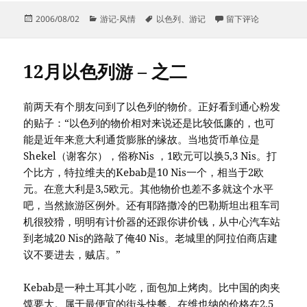
发
分
标
于12月以色列游 – 之
2006/08/02
游记-风情
以色列
、
游记
留下评论
布
类
签
于
12月以色列游 – 之二
前两天有个朋友问到了以色列的物价。正好看到通心粉发
的贴子：“以色列的物价相对来说还是比较低廉的，也可
能是近年来意大利通货膨胀的缘故。当地货币单位是
Shekel（谢客尔），俗称Nis ，1欧元可以换5,3 Nis。打
个比方，特拉维夫的Kebab是10 Nis一个，相当于2欧
元。在意大利是3,5欧元。其他物价也差不多就这个水平
吧，当然旅游区例外。还有耶路撒冷的巴勒斯坦出租车司
机很狡猾，明明有计价器的还跟你讲价钱，从中心汽车站
到老城20 Nis的路敲了俺40 Nis。老城里的阿拉伯商店建
议不要进去，贼店。”
Kebab是一种土耳其小吃，面包加上烤肉。比中国的肉夹
馍要大。属于最便宜的街头快餐。在维也纳的价格在2.5