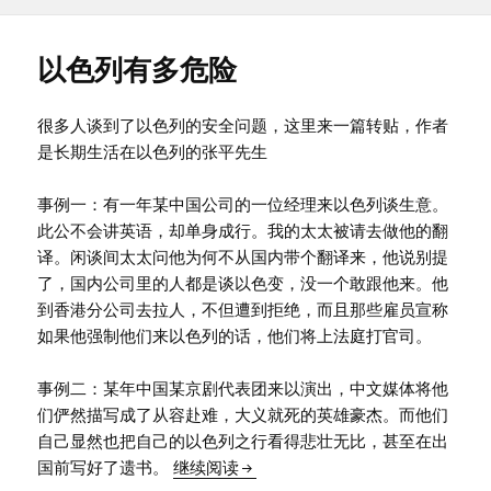
布
类
签
于
以色列有多危险
很多人谈到了以色列的安全问题，这里来一篇转贴，作者
是长期生活在以色列的张平先生
事例一：有一年某中国公司的一位经理来以色列谈生意。
此公不会讲英语，却单身成行。我的太太被请去做他的翻
译。闲谈间太太问他为何不从国内带个翻译来，他说别提
了，国内公司里的人都是谈以色变，没一个敢跟他来。他
到香港分公司去拉人，不但遭到拒绝，而且那些雇员宣称
如果他强制他们来以色列的话，他们将上法庭打官司。
事例二：某年中国某京剧代表团来以演出，中文媒体将他
们俨然描写成了从容赴难，大义就死的英雄豪杰。而他们
自己显然也把自己的以色列之行看得悲壮无比，甚至在出
以色列有多危险
国前写好了遗书。
继续阅读