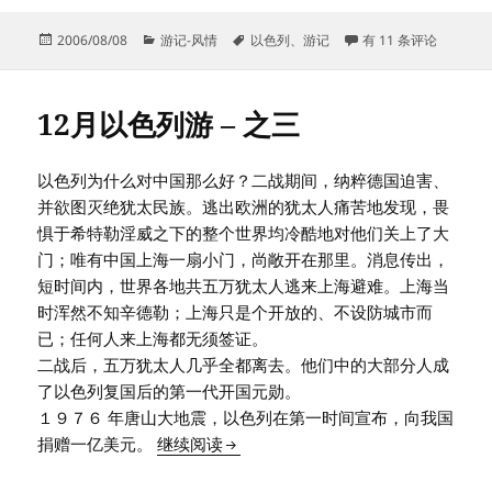
发
分
标
12月以色列游 – 之四
2006/08/08
游记-风情
以色列
、
游记
有 11 条评论
布
类
签
于
12月以色列游 – 之三
以色列为什么对中国那么好？二战期间，纳粹德国迫害、
并欲图灭绝犹太民族。逃出欧洲的犹太人痛苦地发现，畏
惧于希特勒淫威之下的整个世界均冷酷地对他们关上了大
门；唯有中国上海一扇小门，尚敞开在那里。消息传出，
短时间内，世界各地共五万犹太人逃来上海避难。上海当
时浑然不知辛德勒；上海只是个开放的、不设防城市而
已；任何人来上海都无须签证。
二战后，五万犹太人几乎全都离去。他们中的大部分人成
了以色列复国后的第一代开国元勋。
１９７６ 年唐山大地震，以色列在第一时间宣布，向我国
12月以色列游 – 之三
捐赠一亿美元。
继续阅读