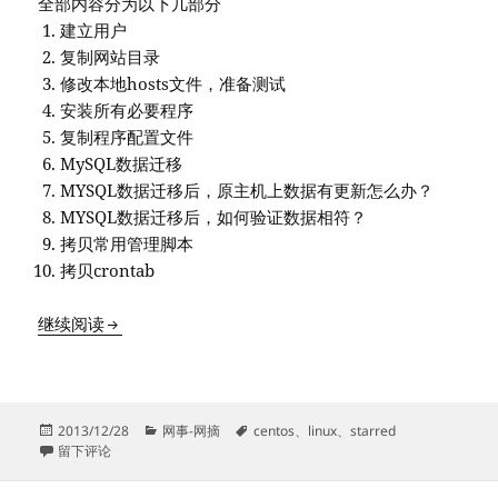
全部内容分为以下几部分
建立用户
复制网站目录
修改本地hosts文件，准备测试
安装所有必要程序
复制程序配置文件
MySQL数据迁移
MYSQL数据迁移后，原主机上数据有更新怎么办？
MYSQL数据迁移后，如何验证数据相符？
拷贝常用管理脚本
拷贝crontab
CentOS 6 Web服务器迁移
继续阅读
发
分
标
2013/12/28
网事-网摘
centos
、
linux
、
starred
布
于CentOS 6 Web服务器迁移
类
签
留下评论
于