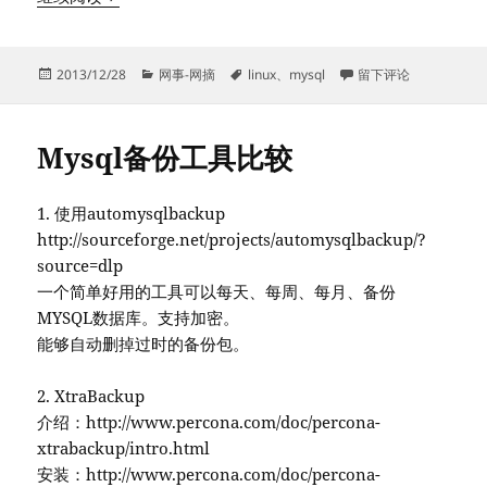
发
分
标
于MySQL 备份与还原
2013/12/28
网事-网摘
linux
、
mysql
留下评论
布
类
签
于
Mysql备份工具比较
1. 使用automysqlbackup
http://sourceforge.net/projects/automysqlbackup/?
source=dlp
一个简单好用的工具可以每天、每周、每月、备份
MYSQL数据库。支持加密。
能够自动删掉过时的备份包。
2. XtraBackup
介绍：http://www.percona.com/doc/percona-
xtrabackup/intro.html
安装：http://www.percona.com/doc/percona-