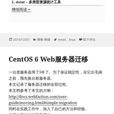
1. dstat – 多类型资源统计工具
你值得拥有——25个Linux性能监控工具
继续阅读
发
分
标
于你值得拥有——25个
2014/12/07
网事-网摘
email
、
linux
留下评论
布
类
签
于
CentOS 6 Web服务器迁移
一台老服务器用了5年了。为了保证稳定性，在它出毛病
之前，预先换台新服务器。
本文记录了服务器迁移的全部过程。
本文档参考了本文的大纲：
http://docs.webfaction.com/user-
guide/moving.html#simple-migration
同时在实践工作中，加入了自己的方法和经验。