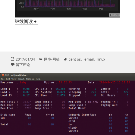
10个免费的服务器监控工具
继续阅读
发
分
标
2017/01/04
网事-网摘
cent os
、
email
、
linux
布
于10个免费的服务器监控工具
类
签
留下评论
于