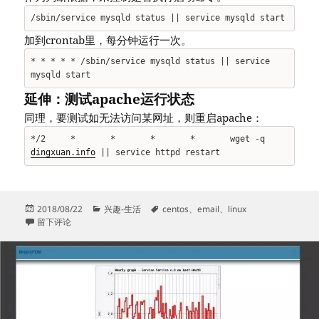
/sbin/service mysqld status || service mysqld start
加到crontab里，每分钟运行一次。
* * * * * /sbin/service mysqld status || service
mysqld start
延伸：测试apache运行状态
同理，要测试如无法访问某网址，则重启apache：
*/2 * * * * wget -q
dingxuan.info
|| service httpd restart
发
分
标
2018/08/22
兴趣-生活
centos
、
email
、
linux
布
于检测mysql是否运行，如崩溃自动重启
类
签
留下评论
于