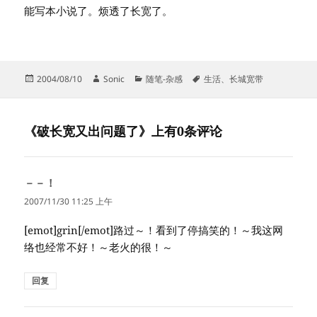
能写本小说了。烦透了长宽了。
发
作
分
标
2004/08/10
Sonic
随笔-杂感
生活
、
长城宽带
布
者
类
签
于
《破长宽又出问题了》上有0条评论
－－！
说
道：
2007/11/30 11:25 上午
[emot]grin[/emot]路过～！看到了停搞笑的！～我这网
络也经常不好！～老火的很！～
回复