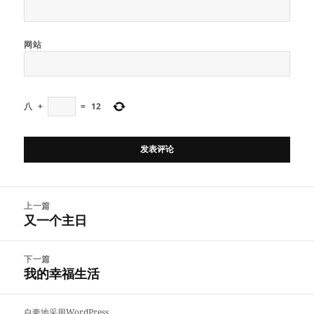
网站
八
+
=
12
文
上一篇
章
又一个主日
上
导
篇
航
文
下一篇
章：
我的幸福生活
下
篇
文
自豪地采用WordPress