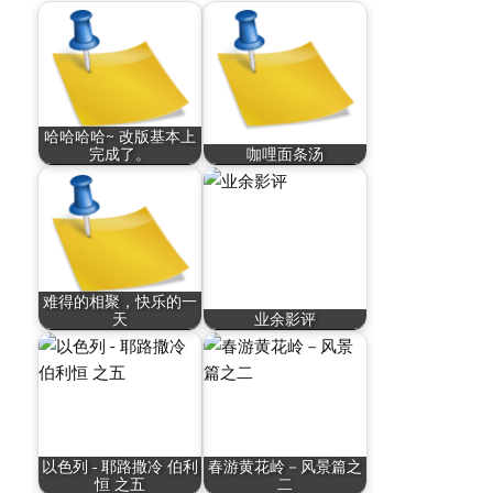
哈哈哈哈~ 改版基本上
完成了。
咖哩面条汤
难得的相聚，快乐的一
天
业余影评
以色列 - 耶路撒冷 伯利
春游黄花岭－风景篇之
恒 之五
二