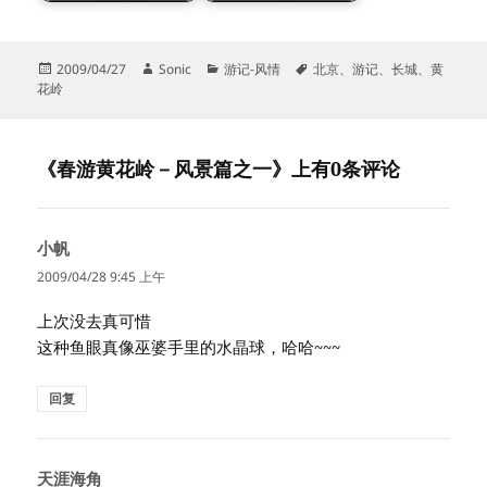
发
作
分
标
2009/04/27
Sonic
游记-风情
北京
、
游记
、
长城
、
黄
布
者
类
签
花岭
于
《春游黄花岭－风景篇之一》上有0条评论
小帆
说
道：
2009/04/28 9:45 上午
上次没去真可惜
这种鱼眼真像巫婆手里的水晶球，哈哈~~~
回复
天涯海角
说