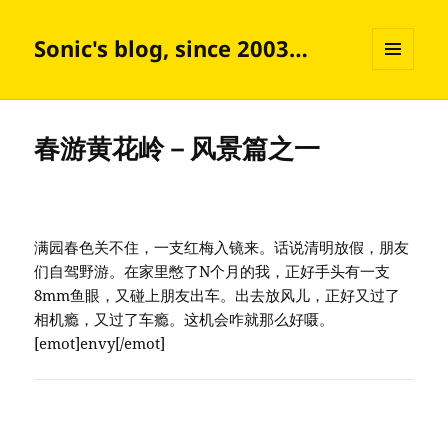
Sonic's blog, since 2003…
菜单和
挂件
春游黄花岭－风景篇之一
满园春色关不住，一支红梅入镜来。话说清明放假，朋友
们自驾野游。在家里憋了N个月的我，正好手头有一支
8mm鱼眼，又碰上朋友出车。出去放风儿，正好又过了
相机瘾，又过了车瘾。这机会咋就那么好嗫。
[emot]envy[/emot]