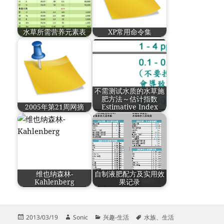
水草所需营养元素表
XP常用命令集
不需测试水质的水草施
肥方法～估计指数
2005年第21周网摘
Estimative Index
维也纳森林-
自制液肥配方及实用效
Kahlenberg
果记录
发
作
分
标
2013/03/19
Sonic
兴趣-生活
水族
、
生活