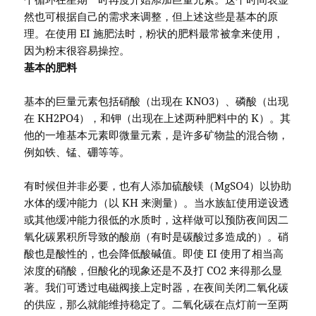
然也可根据自己的需求来调整，但上述这些是基本的原
理。在使用 EI 施肥法时，粉状的肥料最常被拿来使用，
因为粉末很容易操控。
基本的肥料
基本的巨量元素包括硝酸（出现在 KNO3）、磷酸（出现
在 KH2PO4），和钾（出现在上述两种肥料中的 K）。其
他的一堆基本元素即微量元素，是许多矿物盐的混合物，
例如铁、锰、硼等等。
有时候但并非必要，也有人添加硫酸镁（MgSO4）以协助
水体的缓冲能力（以 KH 来测量）。当水族缸使用逆设透
或其他缓冲能力很低的水质时，这样做可以预防夜间因二
氧化碳累积所导致的酸崩（有时是碳酸过多造成的）。硝
酸也是酸性的，也会降低酸碱值。即使 EI 使用了相当高
浓度的硝酸，但酸化的现象还是不及打 CO2 来得那么显
著。我们可透过电磁阀接上定时器，在夜间关闭二氧化碳
的供应，那么就能维持稳定了。二氧化碳在点灯前一至两