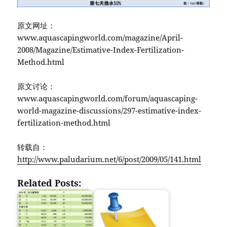
原文网址：
www.aquascapingworld.com/magazine/April-
2008/Magazine/Estimative-Index-Fertilization-
Method.html
原文讨论：
www.aquascapingworld.com/forum/aquascaping-
world-magazine-discussions/297-estimative-index-
fertilization-method.html
转载自：
http://www.paludarium.net/6/post/2009/05/141.html
Related Posts: