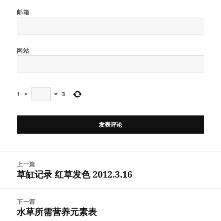
邮箱
网站
1
×
=
3
文
上一篇
章
草缸记录 红草发色 2012.3.16
上
导
篇
航
文
下一篇
章：
水草所需营养元素表
下