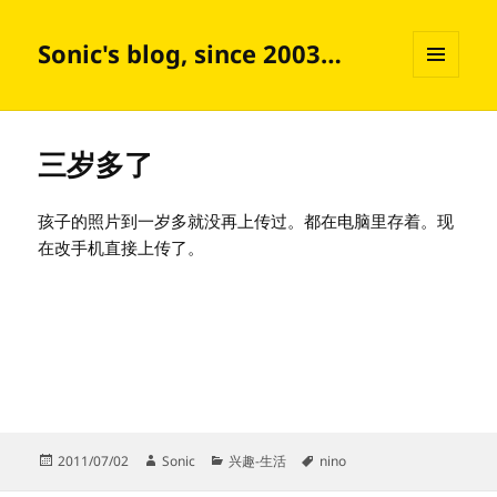
Sonic's blog, since 2003…
菜单和
挂件
三岁多了
孩子的照片到一岁多就没再上传过。都在电脑里存着。现
在改手机直接上传了。
发
作
分
标
2011/07/02
Sonic
兴趣-生活
nino
布
者
类
签