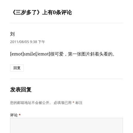
于
《三岁多了》上有0条评论
刘
说
道：
2011/08/05 9:38 下午
[emot]smile[/emot]很可爱，第一张图片斜着头看的。
回复
发表回复
您的邮箱地址不会被公开。
必填项已用
*
标注
评论
*