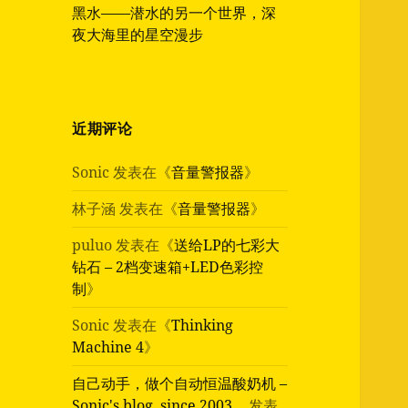
黑水——潜水的另一个世界，深
夜大海里的星空漫步
近期评论
Sonic
发表在《
音量警报器
》
林子涵
发表在《
音量警报器
》
puluo
发表在《
送给LP的七彩大
钻石 – 2档变速箱+LED色彩控
制
》
Sonic
发表在《
Thinking
Machine 4
》
自己动手，做个自动恒温酸奶机 –
Sonic's blog, since 2003…
发表