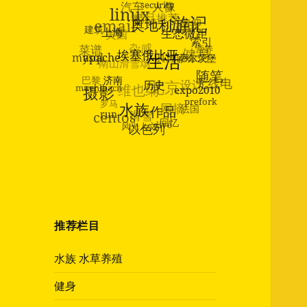
汽车
人像
security
linux
精品推荐
email
美国
3d打印
建筑
游记
信仰
奥地利
上海
杂感
菜谱
生态微距
nino
mysql
索引
南山滑雪场
健身
apache
营养
埃塞俄比亚
生活
巴黎
萨尔茨堡
维也纳
北京
muehlbach
设计
济南
随笔
摄影
无线电
历史
罗马
expo2010
网摘
centos
滑雪
水族
prefork
run
法国
作品
风光人文
dive
回忆
以色列
推荐栏目
水族 水草养殖
健身