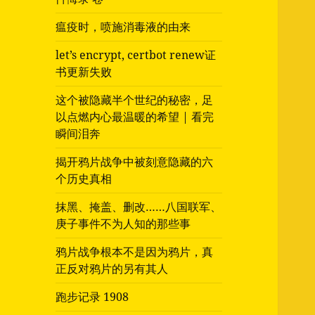
瘟疫时，喷施消毒液的由来
let’s encrypt, certbot renew证
书更新失败
这个被隐藏半个世纪的秘密，足
以点燃内心最温暖的希望 | 看完
瞬间泪奔
揭开鸦片战争中被刻意隐藏的六
个历史真相
抹黑、掩盖、删改……八国联军、
庚子事件不为人知的那些事
鸦片战争根本不是因为鸦片，真
正反对鸦片的另有其人
跑步记录 1908