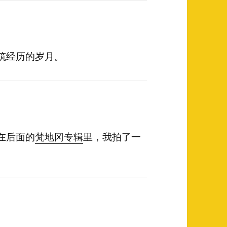
建筑经历的岁月。
好在后面的
梵地冈专辑
里，我拍了一